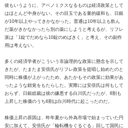
彼もいうように、アベノミクスなるものは経済政策として
はほとんど中身がない。その目玉である量的緩和も、日銀
が10年以上やってきかなかった。普通は10年以上も飲ん
だ薬がきかなかったら別の薬にしようと考えるが、リフレ
派は「1錠でだめなら10錠のめばきく」と考え、その副作
用は考えない。
多くの経済学者がこういう非論理的な政策に懸念を示して
きたが、たまたま安倍氏がリフレ政策を提唱し始めたのと
同時に株価が上がったため、あたかもその政策に効果があ
ったような錯覚をもたらした。実際には安倍氏は何もして
おらず、日銀総裁は彼の嫌悪する白川氏だったが、8割も
上昇した株価のうち6割は白川時代に起こったのだ。
株価上昇の原因は、昨年夏から外為市場で始まっていた円
安に加えて、安倍氏が「輪転機をぐるぐる」回して国民に