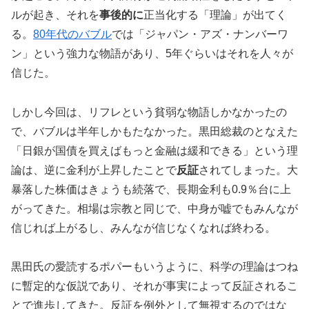
ルが起き、それを
事後的に
正当化する「理論」が出てく
る。
80年代のバブル
では「ジャパン・アズ・ナンバーワ
ン」という強力な物語があり、5年ぐらいはそれを人々が
信じた。
しかし今回は、リフレという貧弱な物語しかなかったの
で、バブルは半年しかもたなかった。黒田総裁のとなえた
「日銀が国債を買えばもっと金融は緩和できる」という理
論は、逆に金利が上昇したことで
反証
されてしまった。大
暴落した株価はきょうも続落で、長期金利も0.9％台に上
がってきた。相場は宗教と同じで、中身が嘘でもみんなが
信じれば上がるし、みんなが信じなくなれば終わる。
黒田氏の愛読するポパーもいうように、科学の理論はつね
に暫定的な仮説であり、それが事実によって反証されるこ
とで進歩してきた。反証を例外として無視するのではな