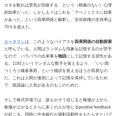
カネを配れば景気が回復する、という（根拠のない）心理
的効果だった。しかし人々はこれを「アベノミクスに効果
があった」という因果関係と解釈し、安倍政権の支持率は
70％を超えた。
カーネマン
は、このようなバイアスを
因果関係の自動探索
と呼んでいる。人間はランダムな現象を記憶するのが苦手
なので、バラバラの出来事を
物語
にして記憶する習性があ
る。1192というランダムな数字を覚えるより、「いい国
つくろう鎌倉幕府」という物語を覚えるほうが容易なの
だ。これは人間が連想によって記憶を保持しているため
で、陰謀論に人気があるのもこのためだ。
そして株式市場では、誰もがそう信じると株価が上がり、
株価が上がるとさらに多くの人が信じるpositive feedback
が起こる。同時に中央銀行が過剰流動性をもたらすとバブ