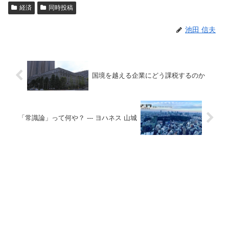
経済
同時投稿
池田 信夫
国境を越える企業にどう課税するのか
「常識論」って何や？ --- ヨハネス 山城