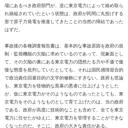
場にあるべき政府部門が、逆に東京電力によって絡め取ら
れ操縦されていたという状態は、政府が民間に丸投げする
形で原子力発電を推進してきたことの当然の帰結であった
はずだ。
事故後の各種調査報告書は、基本的な事故原因を政府の規
制・監視機能の欠陥に求めているのであって、現象面とし
て、その欠陥の裏にある東京電力の隠然たる力や不遜で傲
慢な態度を批判していたとしても、それは国民感情迎合的
で政治責任回避目的の文学的修飾にすぎない。政府も世論
も、東京電力を怪物的な黒幕の悪者に仕上げようとした
が、仮に東京電力がそのようなものであったとしても、東
京電力をそのようなものとして育て上げたのは、当の政府
である。政府が高度に技術的なことも含めて、全てを東京
電力に任せたがゆえに、東京電力を管理することができな
くなったのだ。そこに、政府の大きな責任がある。