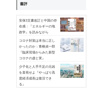
書評
安保3文書改訂と中国の存
在感：『エネルギーの地
政学』を読みながら
コロナ対策は本当に正し
かったのか：青柳貞一郎
『臨床現場からみた新型
コロナの虚と実』
少子化と人手不足の元凶
を直視せよ『やっぱり高
度経済成長は復活でき
る』