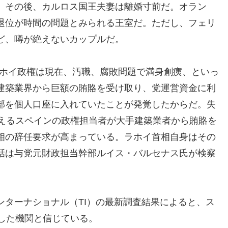
。その後、カルロス国王夫妻は離婚寸前だ。オラン
退位が時間の問題とみられる王室だ。ただし、フェリ
ど、噂が絶えないカップルだ。
のラホイ政権は現在、汚職、腐敗問題で満身創痍、といっ
建築業界から巨額の賄賂を受け取り、党運営資金に利
部を個人口座に入れていたことが発覚したからだ。失
超えるスペインの政権担当者が大手建築業者から賄賂を
相の辞任要求が高まっている。ラホイ首相自身はその
話は与党元財政担当幹部ルイス・バルセナス氏が検察
ンターナショナル（TI）の最新調査結果によると、ス
した機関と信じている。