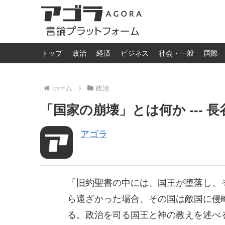
トップ
政治
経済
ビジネス
社会・一般
国際
ホーム
政治
「国家の崩壊」とは何か --- 長
アゴラ
「旧約聖書の中には、国王が堕落し、
ら遠ざかった場合、その国は敵国に侵
る。政治を司る国王と神の教えを述べ