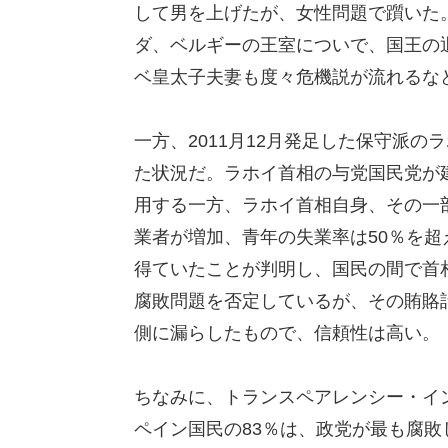
して男を上げたが、女性問題で躓いた
ダ、ベルギーの王室についで、国王の
ベ皇太子夫妻も度々危機説が流れるな
一方、2011月12月発足した保守派
た状況だ。ラホイ首相の与党国民党が
用する一方、ラホイ首相自身、その一
業者が増加、青年の失業率は50％を
得ていたことが判明し、国民の間で首
腐敗問題を否定しているが、その賄賂
側に漏らしたもので、信頼性は高い。
ちなみに、トランスペアレンシー・イ
ペイン国民の83％は、政党が最も腐敗