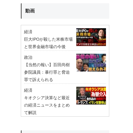
動画
経済
巨大IPOが殺した米株市場
と世界金融市場の今後
政治
【当然の報い】百田尚樹
参院議員：暴行罪と脅迫
罪で訴えられる
経済
キオクシア決算など最近
の経済ニュースをまとめ
て解説