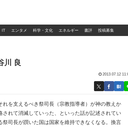
IT
エンタメ
科学・文化
エネルギー
書評
投稿募集
谷川 良
2013.07.12 11:
それを支えるべき祭司長（宗教指導者）が神の教えか
略されて消滅していった、といった話が記述されてい
る祭司長が躓いた国は国家を維持できなくなる。換言