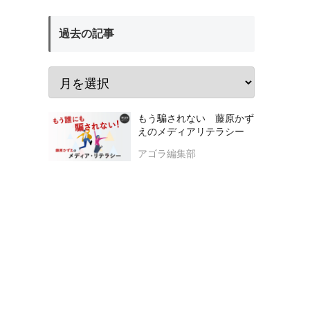
過去の記事
もう騙されない 藤原かず
えのメディアリテラシー
アゴラ編集部