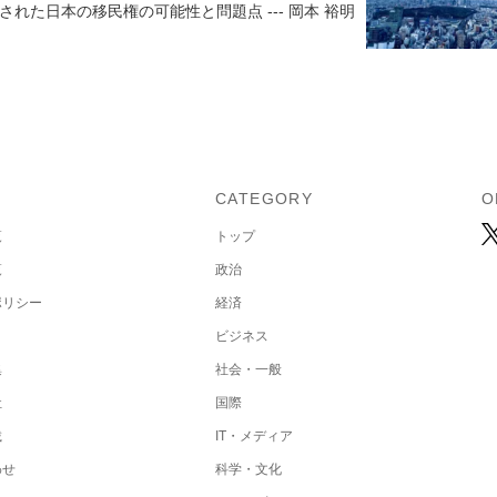
された日本の移民権の可能性と問題点 --- 岡本 裕明
U
CATEGORY
O
覧
トップ
覧
政治
ポリシー
経済
ビジネス
集
社会・一般
社
国際
載
IT・メディア
わせ
科学・文化