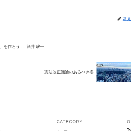
常見
作ろう --- 酒井 峻一
憲法改正議論のあるべき姿
U
CATEGORY
O