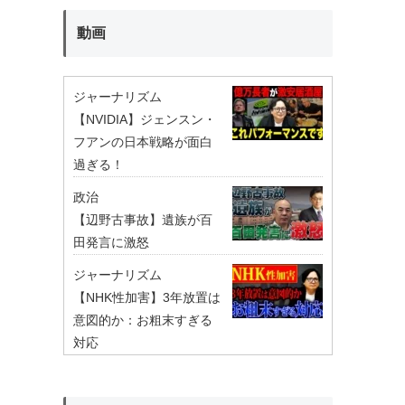
動画
ジャーナリズム
【NVIDIA】ジェンスン・
フアンの日本戦略が面白
過ぎる！
政治
【辺野古事故】遺族が百
田発言に激怒
ジャーナリズム
【NHK性加害】3年放置は
意図的か：お粗末すぎる
対応