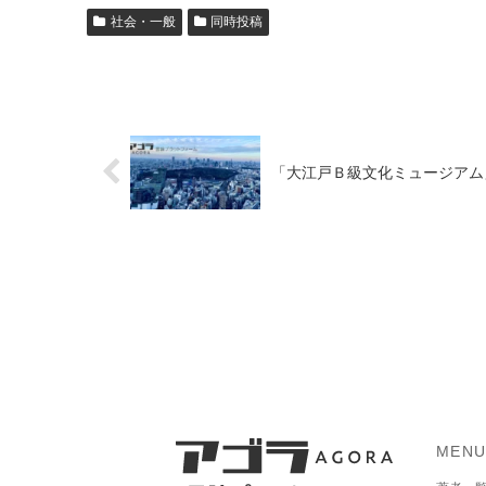
社会・一般
同時投稿
「大江戸Ｂ級文化ミュージアム」を
MEN