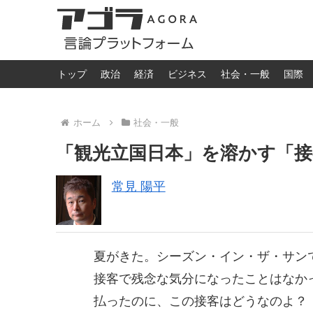
トップ
政治
経済
ビジネス
社会・一般
国際
ホーム
社会・一般
「観光立国日本」を溶かす「
常見 陽平
夏がきた。シーズン・イン・ザ・サン
接客で残念な気分になったことはなか
払ったのに、この接客はどうなのよ？