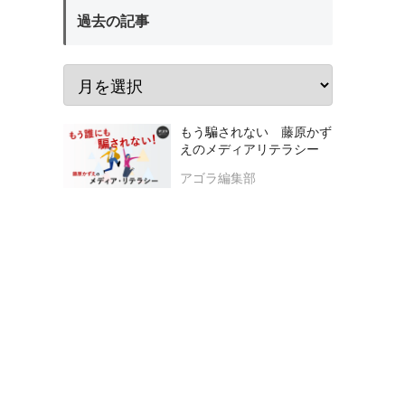
過去の記事
もう騙されない 藤原かず
えのメディアリテラシー
アゴラ編集部