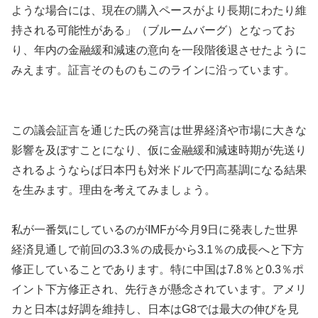
ような場合には、現在の購入ペースがより長期にわたり維
持される可能性がある」（ブルームバーグ）となってお
り、年内の金融緩和減速の意向を一段階後退させたように
みえます。証言そのものもこのラインに沿っています。
この議会証言を通じた氏の発言は世界経済や市場に大きな
影響を及ぼすことになり、仮に金融緩和減速時期が先送り
されるようならば日本円も対米ドルで円高基調になる結果
を生みます。理由を考えてみましょう。
私が一番気にしているのがIMFが今月9日に発表した世界
経済見通しで前回の3.3％の成長から3.1％の成長へと下方
修正していることであります。特に中国は7.8％と0.3％ポ
イント下方修正され、先行きが懸念されています。アメリ
カと日本は好調を維持し、日本はG8では最大の伸びを見