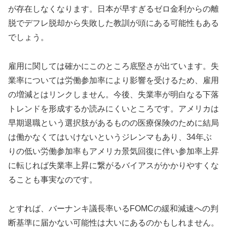
が存在しなくなります。日本が早すぎるゼロ金利からの離
脱でデフレ脱却から失敗した教訓が頭にある可能性もある
でしょう。
雇用に関しては確かにこのところ底堅さが出ています。失
業率については労働参加率により影響を受けるため、雇用
の増減とはリンクしません。今後、失業率が明白なる下落
トレンドを形成するか読みにくいところです。アメリカは
早期退職という選択肢があるものの医療保険のために結局
は働かなくてはいけないというジレンマもあり、34年ぶ
りの低い労働参加率もアメリカ景気回復に伴い参加率上昇
に転じれば失業率上昇に繋がるバイアスがかかりやすくな
ることも事実なのです。
とすれば、バーナンキ議長率いるFOMCの緩和減速への判
断基準に届かない可能性は大いにあるのかもしれません。