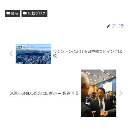
経済
転載ブログ
アゴラ
ワシントンにおける日中韓ロビイング比
較
米国がUNIDO総会に出席か --- 長谷川 良