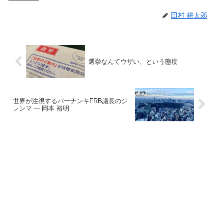
田村 耕太郎
選挙なんてウザい、という態度
世界が注視するバーナンキFRB議長のジ
レンマ --- 岡本 裕明