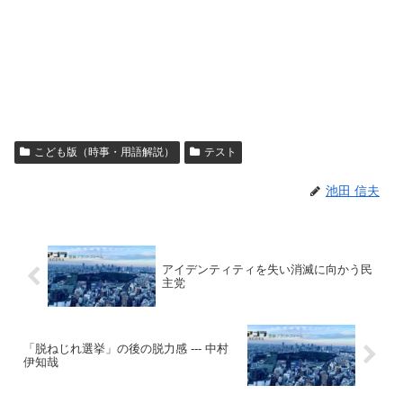
こども版（時事・用語解説）
テスト
池田 信夫
アイデンティティを失い消滅に向かう民
主党
「脱ねじれ選挙」の後の脱力感 --- 中村
伊知哉