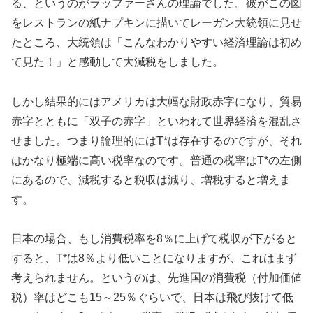
る、というのがラッファーさんの理論でした。彼がこの図
をレストランの紙ナプキンに描いてレーガン大統領に見せ
たところ、大統領は「こんなわかりやすい経済理論は初め
て見た！」と感動して大減税をしました。
しかし結果的にはアメリカは大幅な財政赤字になり、貿易
赤字とともに「双子の赤字」といわれて世界経済を混乱さ
せました。つまり論理的にはT*は存在するのですが、それ
はかなり極端に高い税率なのです。普通の税率はT*の左側
にあるので、減税すると税収は減り、増税すると増えま
す。
日本の場合、もし消費税率を8％に上げて税収が下がると
すると、T*は8％より低いことになりますが、これはまず
考えられません。というのは、先進国の消費税（付加価値
税）率はどこも15～25％ぐらいで、日本は飛び抜けて低