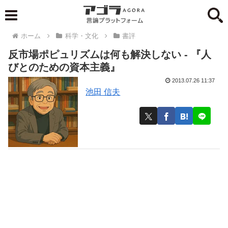
ホーム
科学・文化
書評
反市場ポピュリズムは何も解決しない - 『人
びとのための資本主義』
2013.07.26 11:37
池田 信夫