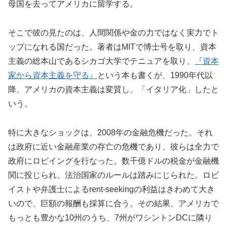
母国を去ってアメリカに留学する。
そこで彼の見たのは、人間関係や金の力ではなく実力でト
ップになれる国だった。著者はMITで博士号を取り、資本
主義の総本山であるシカゴ大学でテニュアを取り、
『資本
家から資本主義を守る』
という本も書くが、1990年代以
降、アメリカの資本主義は変質し、「イタリア化」したと
いう。
特に大きなショックは、2008年の金融危機だった。それ
は政府に近い金融産業の存亡の危機であり、彼らは全力で
政府にロビイングを行なった。数千億ドルの税金が金融機
関に投じられ、法治国家のルールは踏みにじられた。ロビ
イストや弁護士によるrent-seekingの利益はきわめて大き
いので、巨額の報酬も採算に合う。その結果、アメリカで
もっとも豊かな10州のうち、7州がワシントンDCに隣り