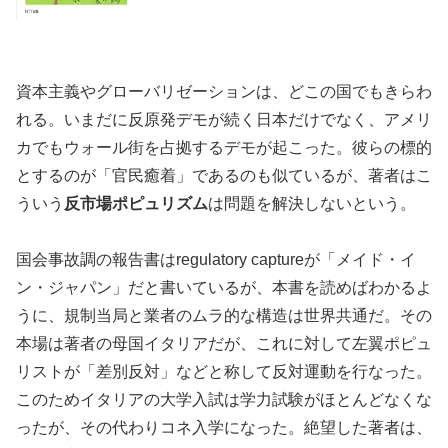
資本主義やグローバリゼーションは、どこの国でもきらわ
れる。いまだに反原発デモが続く日本だけでなく、アメリ
カでもウォール街を占拠するデモが起こった。彼らの標的
とするのが「官民癒着」であるのも似ているが、著者はこ
ういう
反市場ポピュリズム
は問題を解決しないという。
国会事故調の報告書はregulatory captureが「メイド・イ
ン・ジャパン」だと書いているが、本書を読めばわかるよ
うに、規制当局と業者のムラ的な構造は世界共通だ。その
本場は著者の母国イタリアだが、これに対して左翼ポピュ
リストが「差別反対」などと称して反対運動を行なった。
このためイタリアの大学入試は学力試験がほとんどなくな
ったが、その代わりコネ入学になった。絶望した著者は、