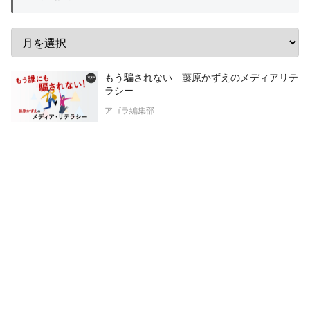
もう騙されない 藤原かずえのメディアリテ
ラシー
アゴラ編集部