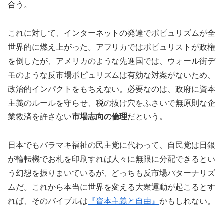
合う。
これに対して、インターネットの発達でポピュリズムが全
世界的に燃え上がった。アフリカではポピュリストが政権
を倒したが、アメリカのような先進国では、ウォール街デ
モのような反市場ポピュリズムは有効な対案がないため、
政治的インパクトをもちえない。必要なのは、政府に資本
主義のルールを守らせ、税の抜け穴をふさいで無原則な企
業救済を許さない
市場志向の倫理
だという。
日本でもバラマキ福祉の民主党に代わって、自民党は日銀
が輪転機でお札を印刷すれば人々に無限に分配できるとい
う幻想を振りまいているが、どっちも反市場パターナリズ
ムだ。これから本当に世界を変える大衆運動が起こるとす
れば、そのバイブルは
『資本主義と自由』
かもしれない。