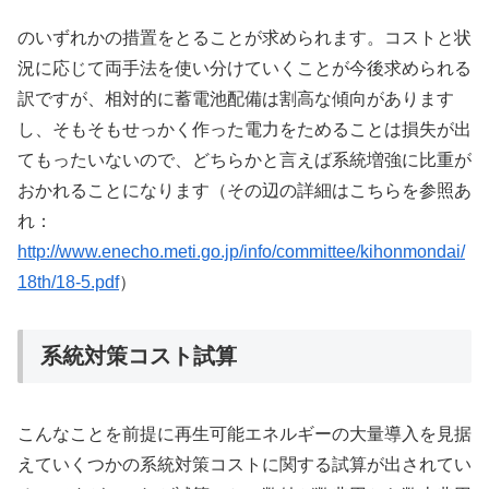
のいずれかの措置をとることが求められます。コストと状
況に応じて両手法を使い分けていくことが今後求められる
訳ですが、相対的に蓄電池配備は割高な傾向があります
し、そもそもせっかく作った電力をためることは損失が出
てもったいないので、どちらかと言えば系統増強に比重が
おかれることになります（その辺の詳細はこちらを参照あ
れ：
http://www.enecho.meti.go.jp/info/committee/kihonmondai/
18th/18-5.pdf
）
系統対策コスト試算
こんなことを前提に再生可能エネルギーの大量導入を見据
えていくつかの系統対策コストに関する試算が出されてい