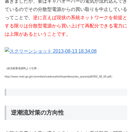
書きましたが、要はキャパオーバーの電気が流れ込んでき
ているのでその分散型電源からの買い取りを中止している
ってことで、
逆に言えば現状の系統ネットワークを前提と
する限りは分散型電源から買い上げて再配分できる電力に
は上限があるということです。
（経済産業省資料より引用：
http://www.meti.go.jp/committee/sankoushin/hoan/denryoku_anzen/pdf/002_08_00.pdf）
逆潮流対策の方向性