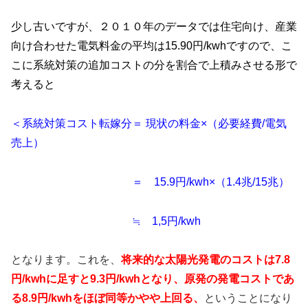
少し古いですが、２０１０年のデータでは住宅向け、産業
向け合わせた電気料金の平均は15.90円/kwhですので、こ
こに系統対策の追加コストの分を割合で上積みさせる形で
考えると
＜系統対策コスト転嫁分＝ 現状の料金×（必要経費/電気
売上）
＝ 15.9円/kwh×（1.4兆/15兆）
≒
1,5円/kwh
となります。これを、
将来的な太陽光発電のコストは7.8
円/kwhに足すと9.3円/kwhとなり、原発の発電コストであ
る8.9円/kwhをほぼ同等かやや上回る、
ということになり