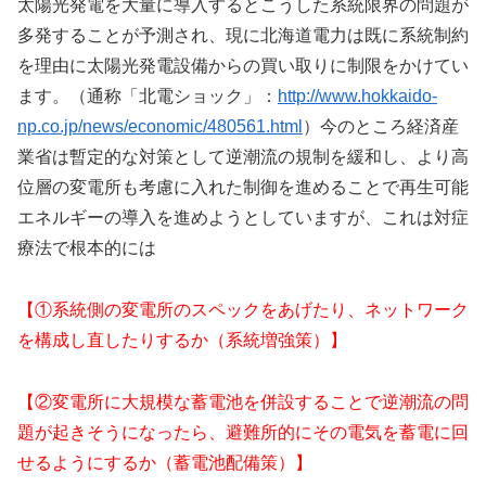
太陽光発電を大量に導入するとこうした系統限界の問題が
多発することが予測され、現に北海道電力は既に系統制約
を理由に太陽光発電設備からの買い取りに制限をかけてい
ます。（通称「北電ショック」：
http://www.hokkaido-
np.co.jp/news/economic/480561.html
）今のところ経済産
業省は暫定的な対策として逆潮流の規制を緩和し、より高
位層の変電所も考慮に入れた制御を進めることで再生可能
エネルギーの導入を進めようとしていますが、これは対症
療法で根本的には
【①系統側の変電所のスペックをあげたり、ネットワーク
を構成し直したりするか（系統増強策）】
【②変電所に大規模な蓄電池を併設することで逆潮流の問
題が起きそうになったら、避難所的にその電気を蓄電に回
せるようにするか（蓄電池配備策）】