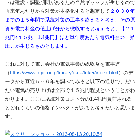
トは建設・調整期間があるため当然ギャップが生じるので
再来年あたりから対策が本格化すると想定して
２０３０年
までの１５年間で系統対策の工事を終えると考え、その原
資を電力料金の値上げ分から徴収すると考えると、【２１
兆円÷１５兆＝1.4兆円】ほど単年度あたり電気料金の上昇
圧力が生じるものとします。
これに対して電力会社の電気事業の総収益を電事連
（
https://www.fepc.or.jp/library/data/tokei/index.html
）のデ
ータから直近５～６年を調べてみると以下の通りで、だい
たい電気の売り上げは全部で１５兆円程度ということがわ
かります。ここに系統対策コスト分の1.4兆円負荷される
とどれくらいの価格インパクトがあると考えたいと思いま
す。