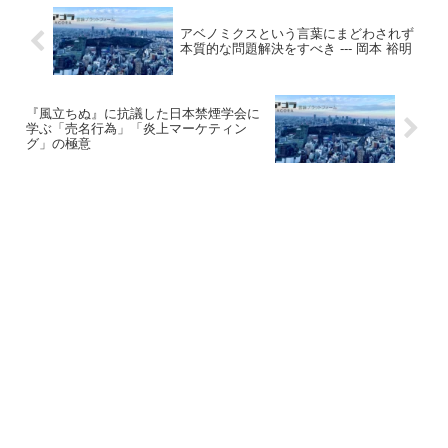
アベノミクスという言葉にまどわされず
本質的な問題解決をすべき --- 岡本 裕明
『風立ちぬ』に抗議した日本禁煙学会に
学ぶ「売名行為」「炎上マーケティン
グ」の極意