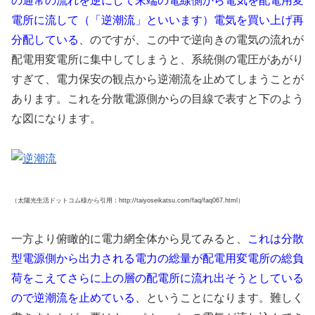
の通常の流れを逆にして末端の電線側から電気を配電用変
電所に流して（「逆潮流」といいます）電気を買い上げ再
分配している
、のですが、この中で逆向きの電気の流れが
配電用変電所に集中してしまうと、系統側の電圧があがり
すぎて、電力保安の観点から逆潮流を止めてしまうことが
あります。これを分散電源側からの目線で表すと下のよう
な図になります。
（太陽光生活ドットコム様から引用：http://taiyoseikatsu.com/faq/faq067.html）
一方より俯瞰的に電力網全体から見てみると、
これは分散
型電源側から出力される電力の総量が配電用変電所の総負
荷をこえてさらに上の層の配電所に流れ出そうとしている
ので逆潮流を止めている
、ということになります。難しく