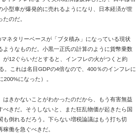
の小型車が爆発的に売れるようになり、日本経済が世
ったのだ。
のマネタリーベースが「ブタ積み」になっている現状
るようなものだ。小黒一正氏の計算のように貨幣乗数
）が12ぐらいだとすると、インフレの火がつくと約
る。これは名目GDPの4倍なので、400％のインフレに
に200%になった）。
」はきかないことがわかったのだから、もう有害無益
すべきだ。そうしないと、また狂乱物価が起きたら国
閣も倒れるだろう。下らない増税論議はもう打ち切
再稼働を急ぐべきだ。