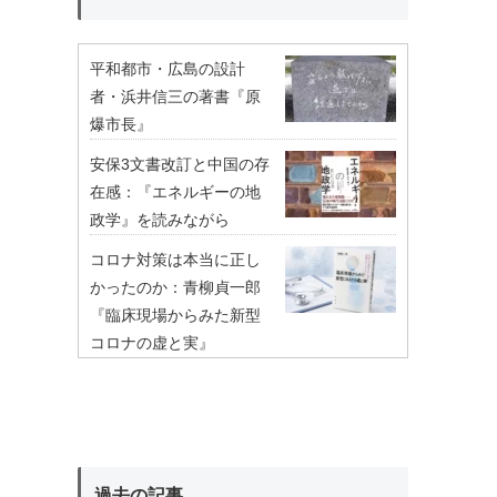
平和都市・広島の設計
者・浜井信三の著書『原
爆市長』
安保3文書改訂と中国の存
在感：『エネルギーの地
政学』を読みながら
コロナ対策は本当に正し
かったのか：青柳貞一郎
『臨床現場からみた新型
コロナの虚と実』
過去の記事