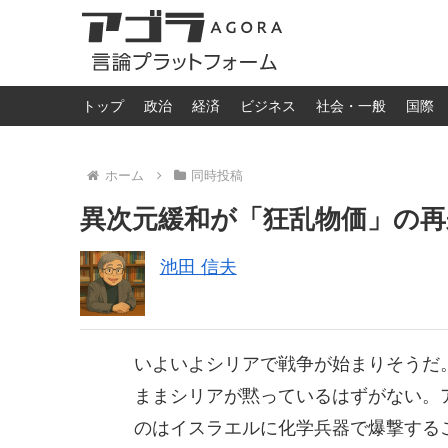
トップ
政治
経済
ビジネス
社会・一般
国際
ホーム
同時投稿
異次元緩和が「狂乱物価」の
池田 信夫
いよいよシリアで戦争が始まりそうだ
ままシリアが黙っているはずがない。
のはイスラエルに化学兵器で爆撃する