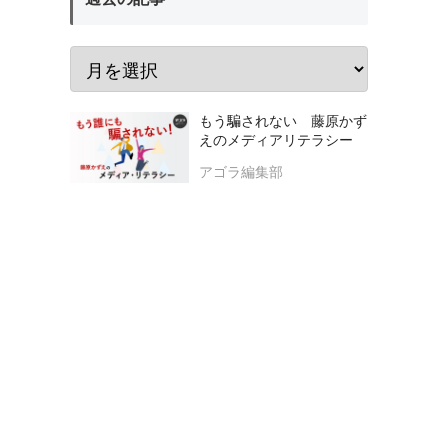
もう騙されない 藤原かず
えのメディアリテラシー
アゴラ編集部