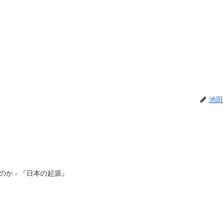
池田
か - 『日本の起源』