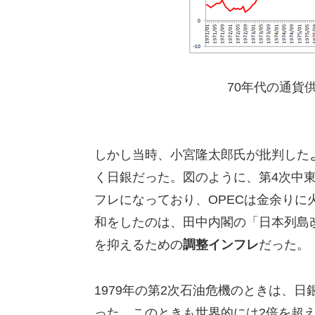
70年代の通貨
しかし当時、小宮隆太郎氏が批判したよ
く日銀だった。図のように、第4次中東戦
フレになっており、OPECは金余りに
和をしたのは、田中内閣の「日本列島改
を抑えるための
調整インフレ
だった。
1979年の第2次石油危機のときは、
った。このときも世界的には2倍を超