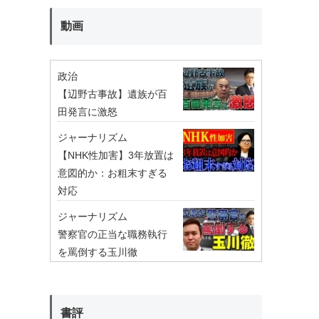
動画
政治
【辺野古事故】遺族が百
田発言に激怒
ジャーナリズム
【NHK性加害】3年放置は
意図的か：お粗末すぎる
対応
ジャーナリズム
警察官の正当な職務執行
を罵倒する玉川徹
書評