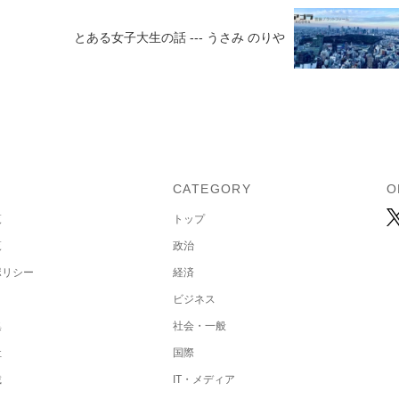
とある女子大生の話 --- うさみ のりや
U
CATEGORY
O
覧
トップ
覧
政治
ポリシー
経済
ビジネス
集
社会・一般
社
国際
載
IT・メディア