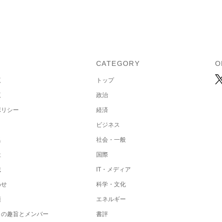
U
CATEGORY
O
覧
トップ
覧
政治
ポリシー
経済
ビジネス
集
社会・一般
社
国際
載
IT・メディア
わせ
科学・文化
項
エネルギー
トの趣旨とメンバー
書評