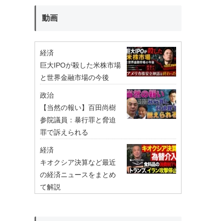
動画
経済
巨大IPOが殺した米株市場
と世界金融市場の今後
政治
【当然の報い】百田尚樹
参院議員：暴行罪と脅迫
罪で訴えられる
経済
キオクシア決算など最近
の経済ニュースをまとめ
て解説