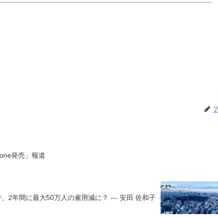
hone発売」報道
、2年間に最大50万人の雇用減に？ --- 安田 佐和子