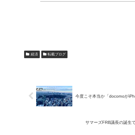
経済
転載ブログ
今度こそ本当か「docomoがiP
サマーズFRB議長の誕生で