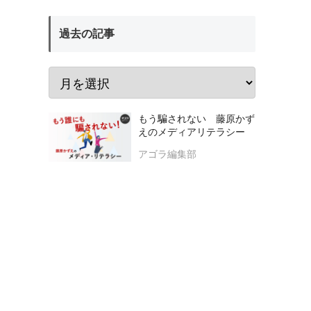
過去の記事
もう騙されない 藤原かず
えのメディアリテラシー
アゴラ編集部