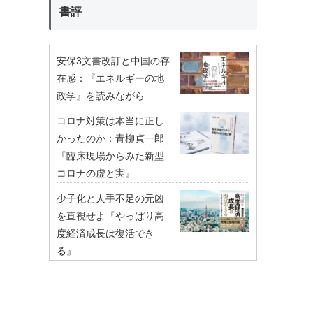
書評
安保3文書改訂と中国の存
在感：『エネルギーの地
政学』を読みながら
コロナ対策は本当に正し
かったのか：青柳貞一郎
『臨床現場からみた新型
コロナの虚と実』
少子化と人手不足の元凶
を直視せよ『やっぱり高
度経済成長は復活でき
る』