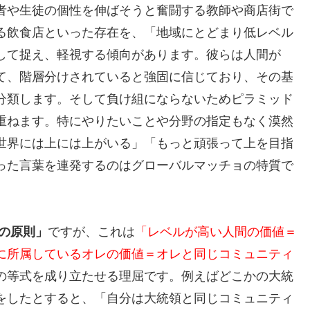
者や生徒の個性を伸ばそうと奮闘する教師や商店街で
る飲食店といった存在を、「地域にとどまり低レベル
して捉え、軽視する傾向があります。彼らは人間が
て、階層分けされていると強固に信じており、その基
分類します。そして負け組にならないためピラミッド
重ねます。特にやりたいことや分野の指定もなく漠然
世界には上には上がいる」「もっと頑張って上を目指
った言葉を連発するのはグローバルマッチョの特質で
の原則」
ですが、これは
「レベルが高い人間の価値＝
に所属しているオレの価値＝オレと同じコミュニティ
の等式を成り立たせる理屈です。例えばどこかの大統
をしたとすると、「自分は大統領と同じコミュニティ