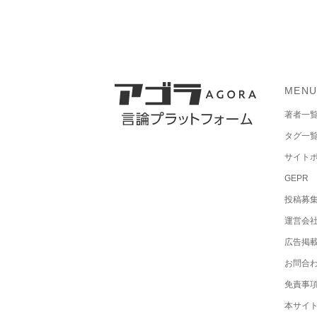
MEN
著者一
タグ一
サイト
GEPR
投稿募
運営会
広告掲
お問合
免責事
本サイ