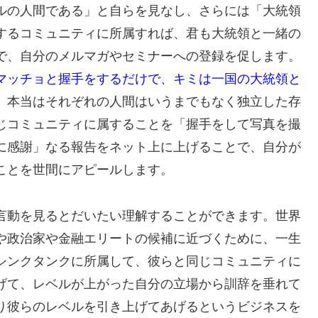
ルの人間である」と自らを見なし、さらには「大統領
するコミュニティに所属すれば、君も大統領と一緒の
で、自分のメルマガやセミナーへの登録を促します。
マッチョと握手をするだけで、キミは一国の大統領と
。
本当はそれぞれの人間はいうまでもなく独立した存
じコミュニティに属することを「握手をして写真を撮
に感謝」なる報告をネット上に上げることで、自分が
ことを世間にアピールします。
言動を見るとだいたい理解することができます。世界
や政治家や金融エリートの候補に近づくために、一生
シンクタンクに所属して、彼らと同じコミュニティに
げて、レベルが上がった自分の立場から訓辞を垂れて
り彼らのレベルを引き上げてあげるというビジネスを