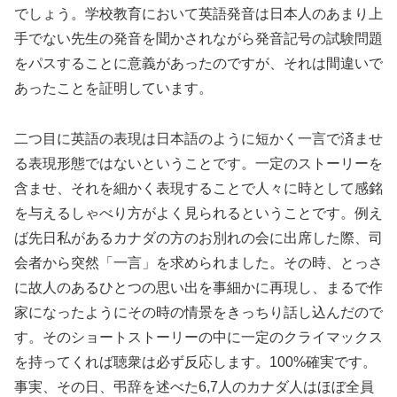
でしょう。学校教育において英語発音は日本人のあまり上
手でない先生の発音を聞かされながら発音記号の試験問題
をパスすることに意義があったのですが、それは間違いで
あったことを証明しています。
二つ目に英語の表現は日本語のように短かく一言で済ませ
る表現形態ではないということです。一定のストーリーを
含ませ、それを細かく表現することで人々に時として感銘
を与えるしゃべり方がよく見られるということです。例え
ば先日私があるカナダの方のお別れの会に出席した際、司
会者から突然「一言」を求められました。その時、とっさ
に故人のあるひとつの思い出を事細かに再現し、まるで作
家になったようにその時の情景をきっちり話し込んだので
す。そのショートストーリーの中に一定のクライマックス
を持ってくれば聴衆は必ず反応します。100%確実です。
事実、その日、弔辞を述べた6,7人のカナダ人はほぼ全員