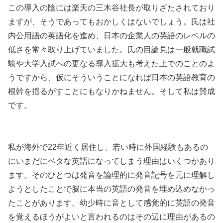
この導入の陰には楽天の三木谷社長が取りざたされており
ますが、そうであってもおかしくはないでしょう。氏は社
内公用語の英語化を進め、日本の企業人の英語のレベルの
低さを常々取り上げていました。氏の目論見は一般就職試
験や大学入試への更なる導入拡大も考えた上でのことのよ
うですから、仮にそういうことになれば日本の英語教育の
根幹を揺るがすことにもなりかねません。そして私は賛成
です。
私が海外で22年近く居住し、若い時に外国経験もあるの
にいまだにベタな英語になってしまう理由はいくつかあり
ます。そのひとつは発音を論理的に発音記号を元に理解し
ようとしたことで脳に本当の英語の発音を埋め込めなかっ
たことがあります。幼少時に音として感覚的に英語の発音
を覚えるほうがよいと言われるのはその辺に理由があるの