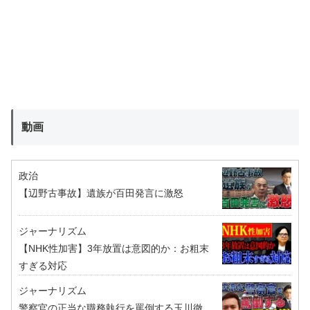
動画
政治
【辺野古事故】遺族が百田発言に激怒
ジャーナリズム
【NHK性加害】3年放置は意図的か：お粗末
すぎる対応
ジャーナリズム
警察官の正当な職務執行を罵倒する玉川徹