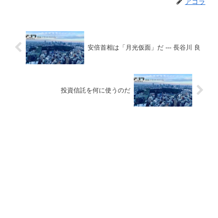
アゴラ
安倍首相は「月光仮面」だ --- 長谷川 良
投資信託を何に使うのだ