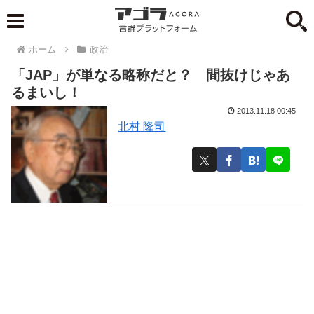
ホーム
政治
「JAP」が単なる略称だと？ 間抜けじゃあ
るまいし！
2013.11.18 00:45
北村 隆司