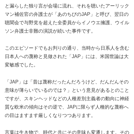
と漏らした独り言が会場に流れ、それを聴いたアーリック
マン補佐官の弁護士が「あのちびのJAP」と呼び、翌日の
聴聞会で与野党を超えた全委員からイノウエ擁護、ウイル
ソン弁護士非難の演説が続いた事件です。
このエピソードでもお判りの通り、当時から日系人を含む
日本人への蔑称と見做された「JAP」には、米国世論は大
変敏感でした。
「JAP」は「昔は蔑称だったんだろうけど、だんだんその
意味が薄らいでいるのでは？」という意見があるとのこと
ですが、スキンヘッドなどの人種差別主義者の動向に神経
質な欧米の傾向はその逆で、JAPに限らず人種的な蔑称へ
の目はますます厳しくなりつつあります。
言葉は生き物で、時代と共にその意味も変遷します。その