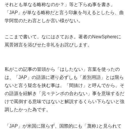
それとも単なる略称なのか？」等と下らぬ事を書き、
「JAP」が単なる略称だと言う印象を与えるとしたら、曲
学阿世のたわ言としか言い様がない。
ここまで書いて、なにはさておき。著者のNewSphereに
罵詈雑言を浴びせた非礼をお詫びします。
私がこの記事の冒頭から「はしたない」言葉を使ったの
は、「JAP」の語源に遡り必ずしも「差別用語」とは限ら
ないと言う疑念を挟む事は、「間抜け」と呼んでから、そ
の語源を紐解き「元々テンポの合わない」事を意味するだ
けで罵倒する意味ではないと解説するくらい下らないと強
調したかった為です。
「JAP」が米国に限らず、国際的にも「蔑称｣と見られて