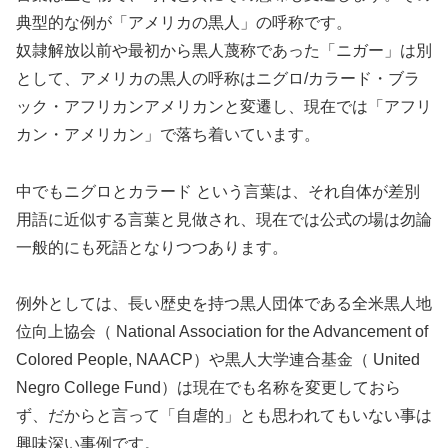
典型的な例が「アメリカの黒人」の呼称です。
奴隷解放以前や最初から黒人蔑称であった「ニガー」は別
として、アメリカの黒人の呼称はニグロ/カラード・ブラ
ック・アフリカンアメリカンと変遷し、現在では「アフリ
カン・アメリカン」で落ち着いています。
中でもニグロとカラード という言葉は、それ自体が差別
用語に近似する言葉と見做され、現在では公式の場は勿論
一般的にも死語となりつつあります。
例外としては、長い歴史を持つ黒人団体である全米黒人地
位向上協会（ National Association for the Advancement of
Colored People, NAACP）や黒人大学連合基金（ United
Negro College Fund）は現在でも名称を変更しておら
ず、だからと言って「自虐的」とも思われてもいない事は
興味深い事例です。