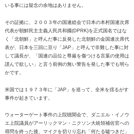
いる事には疑念の余地はありません。
その証拠に、２００３年の国連総会で日本の本村国連次席
代表が朝鮮民主主義人民共和國(DPRK)を正式国名ではな
く「北朝鮮」と呼んだ事に反発した北朝鮮の金国連次席代
表が、日本を三回に亘り「JAP」と呼んで非難した事に対
して議長が、「国連の品位と尊厳を傷つける言葉の使用は
謹んで欲しい」と言う前例の無い警告を発した事でも明ら
かです。
米国では１９７３年に「JAP」を巡って、全米を揺るがす
事件が起きています。
ウォーターゲート事件の上院聴聞会で、ダニエル・イノウ
エ上院議員がアーリックマン・ニクソン大統領補佐官への
尋問を終った後、マイクを切りり忘れ「何たる嘘つきだ」