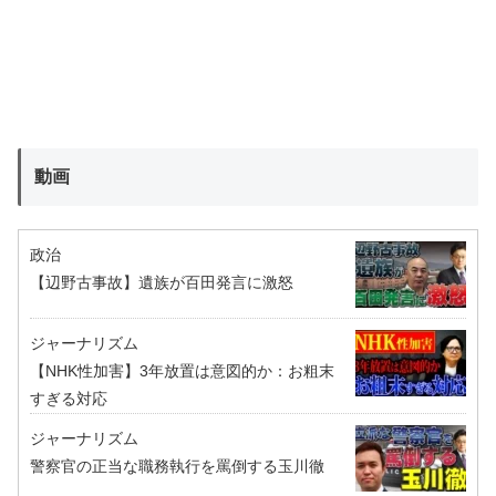
動画
政治
【辺野古事故】遺族が百田発言に激怒
ジャーナリズム
【NHK性加害】3年放置は意図的か：お粗末
すぎる対応
ジャーナリズム
警察官の正当な職務執行を罵倒する玉川徹