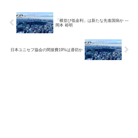
「横並び低金利」は新たな先進国病か ---
岡本 裕明
日本ユニセフ協会の間接費19%は適切か