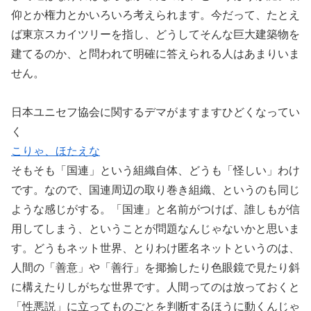
仰とか権力とかいろいろ考えられます。今だって、たとえ
ば東京スカイツリーを指し、どうしてそんな巨大建築物を
建てるのか、と問われて明確に答えられる人はあまりいま
せん。
日本ユニセフ協会に関するデマがますますひどくなってい
く
こりゃ、ほたえな
そもそも「国連」という組織自体、どうも「怪しい」わけ
です。なので、国連周辺の取り巻き組織、というのも同じ
ような感じがする。「国連」と名前がつけば、誰しもが信
用してしまう、ということが問題なんじゃないかと思いま
す。どうもネット世界、とりわけ匿名ネットというのは、
人間の「善意」や「善行」を揶揄したり色眼鏡で見たり斜
に構えたりしがちな世界です。人間ってのは放っておくと
「性悪説」に立ってものごとを判断するほうに動くんじゃ