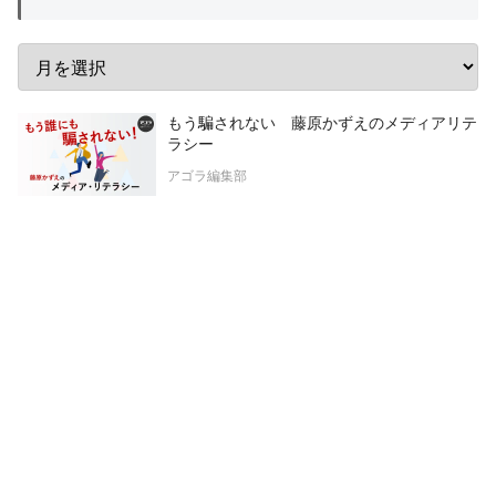
もう騙されない 藤原かずえのメディアリテ
ラシー
アゴラ編集部