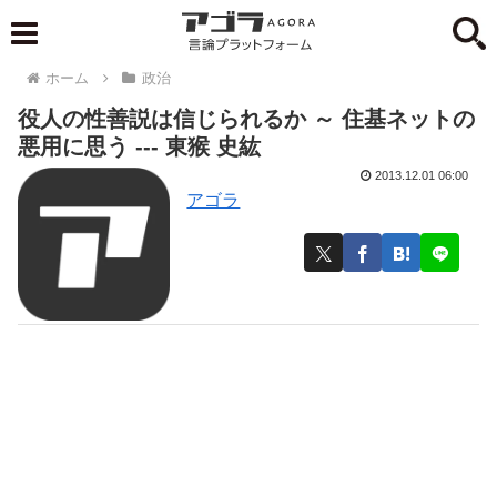
ホーム
政治
役人の性善説は信じられるか ～ 住基ネットの
悪用に思う --- 東猴 史紘
2013.12.01 06:00
アゴラ