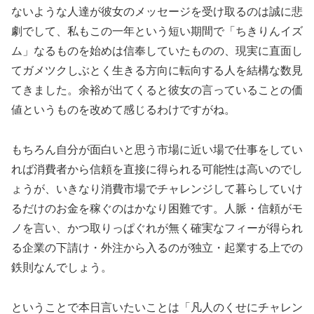
ないような人達が彼女のメッセージを受け取るのは誠に悲
劇でして、私もこの一年という短い期間で「ちきりんイズ
ム」なるものを始めは信奉していたものの、現実に直面し
てガメツクしぶとく生きる方向に転向する人を結構な数見
てきました。余裕が出てくると彼女の言っていることの価
値というものを改めて感じるわけですがね。
もちろん自分が面白いと思う市場に近い場で仕事をしてい
れば消費者から信頼を直接に得られる可能性は高いのでし
ょうが、いきなり消費市場でチャレンジして暮らしていけ
るだけのお金を稼ぐのはかなり困難です。人脈・信頼がモ
ノを言い、かつ取りっぱぐれが無く確実なフィーが得られ
る企業の下請け・外注から入るのが独立・起業する上での
鉄則なんでしょう。
ということで本日言いたいことは「凡人のくせにチャレン