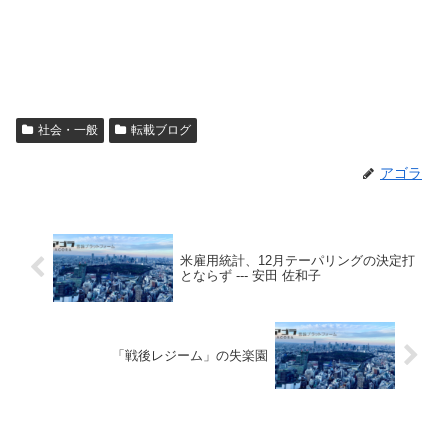
社会・一般
転載ブログ
アゴラ
米雇用統計、12月テーパリングの決定打
とならず --- 安田 佐和子
「戦後レジーム」の失楽園