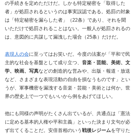
の手続きを定めただけだ。しかも特定秘密を「取得した
者」が処罰されるというのは事実誤認である。処罰の対象
は「特定秘密を漏らした者」（22条）であり、それを聞
いただけで処罰されることはない。一般人が処罰されるの
は、意図的に共謀して漏洩した場合（25条）だけだ。
表現人の会
に至ってはお笑いだ。今度の法案が「平和で民
主的な社会を基盤として成り立つ、
音楽・芸能、美術、文
学、映画、写真
などの創造的な営みや、出版・報道・放送
など、さまざまな表現活動の自由を損なうものです」とい
うが、軍事機密を漏洩する音楽・芸能・美術とは何か。世
界の歴史上で一つでもいいから例をあげてほしい。
他にも同様の声明がたくさん出ているが、共通点は「憲法
に定める基本的人権や平和主義」といった決まり文句が必
ず出てくることだ。安倍首相のいう
戦後レジーム
を守りた