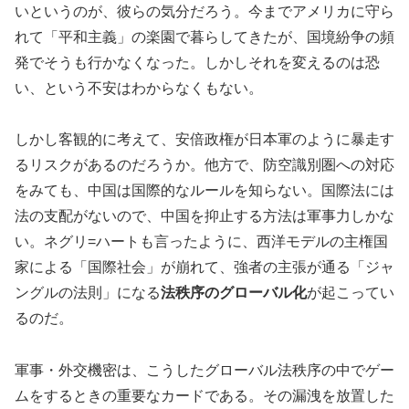
いというのが、彼らの気分だろう。今までアメリカに守ら
れて「平和主義」の楽園で暮らしてきたが、国境紛争の頻
発でそうも行かなくなった。しかしそれを変えるのは恐
い、という不安はわからなくもない。
しかし客観的に考えて、安倍政権が日本軍のように暴走す
るリスクがあるのだろうか。他方で、防空識別圏への対応
をみても、中国は国際的なルールを知らない。国際法には
法の支配がないので、中国を抑止する方法は軍事力しかな
い。ネグリ=ハートも言ったように、西洋モデルの主権国
家による「国際社会」が崩れて、強者の主張が通る「ジャ
ングルの法則」になる
法秩序のグローバル化
が起こってい
るのだ。
軍事・外交機密は、こうしたグローバル法秩序の中でゲー
ムをするときの重要なカードである。その漏洩を放置した