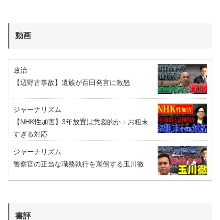
動画
政治
【辺野古事故】遺族が百田発言に激怒
ジャーナリズム
【NHK性加害】3年放置は意図的か：お粗末
すぎる対応
ジャーナリズム
警察官の正当な職務執行を罵倒する玉川徹
書評