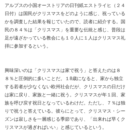
アルプスの小国オーストリアの日刊紙エストライヒ（２４
日付）は国民がクリスマスをどのように感じ、祝っている
かを調査した結果を報じていたので、読者に紹介する。国
民の８４％は「クリスマス」を重要な伝統と感じ、普段は
足が遠ざかっている教会にも１０人に１人はクリスマス礼
拝に参加するという。
興味深いのは「クリスマスは家で祝う」と答えたのは８
８％と圧倒的に多いことだ。１8歳になると、家から独立
する若者が少なくない欧州社会だが、クリスマスの日だけ
は家に戻り、家族と一緒に祝う。クリスマスが年１回、家
族を呼び戻す祝日となっているわけだ。ただし、７％は独
りで祝うと答えている。彼らにとって、クリスマス・シー
ズンは寂しさを一層感じる季節であり、「出来れば早くク
リスマスが過ぎればいい」と感じているという。