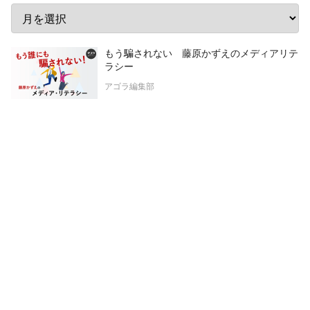
もう騙されない 藤原かずえのメディアリテ
ラシー
アゴラ編集部