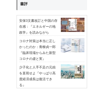
書評
安保3文書改訂と中国の存
在感：『エネルギーの地
政学』を読みながら
コロナ対策は本当に正し
かったのか：青柳貞一郎
『臨床現場からみた新型
コロナの虚と実』
少子化と人手不足の元凶
を直視せよ『やっぱり高
度経済成長は復活でき
る』