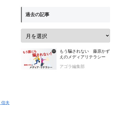
過去の記事
もう騙されない 藤原かず
えのメディアリテラシー
アゴラ編集部
 信夫