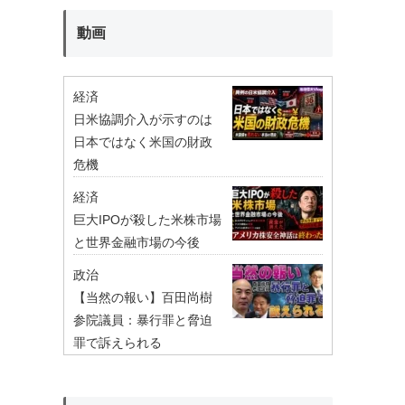
動画
経済
日米協調介入が示すのは
日本ではなく米国の財政
危機
経済
巨大IPOが殺した米株市場
と世界金融市場の今後
政治
【当然の報い】百田尚樹
参院議員：暴行罪と脅迫
罪で訴えられる