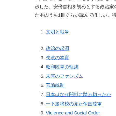
歩した。安倍首相を初めとする政治家
た本のうち1冊ぐらい読んでほしい。特
文明と戦争
政治の起源
失敗の本質
昭和陸軍の軌跡
未完のファシズム
言論統制
日本はなぜ開戦に踏み切ったか
一下級将校の見た帝国陸軍
Violence and Social Order