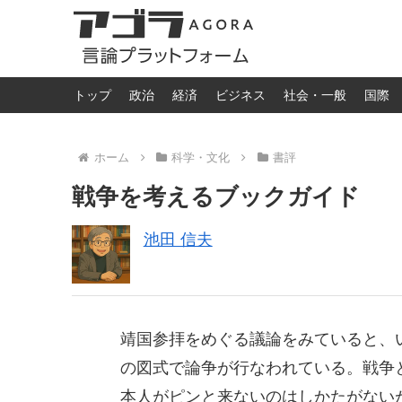
トップ
政治
経済
ビジネス
社会・一般
国際
ホーム
科学・文化
書評
戦争を考えるブックガイド
池田 信夫
靖国参拝をめぐる議論をみていると、
の図式で論争が行なわれている。戦争
本人がピンと来ないのはしかたがない