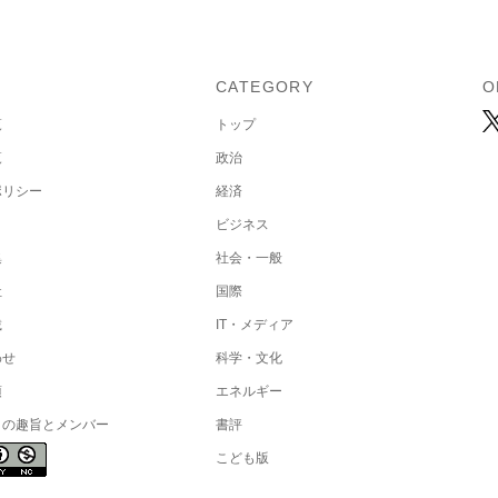
U
CATEGORY
O
覧
トップ
覧
政治
ポリシー
経済
ビジネス
集
社会・一般
社
国際
載
IT・メディア
わせ
科学・文化
項
エネルギー
トの趣旨とメンバー
書評
こども版