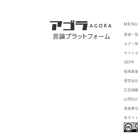
MEN
著者一
タグ一
サイト
GEPR
投稿募
運営会
広告掲
お問合
免責事
本サイ