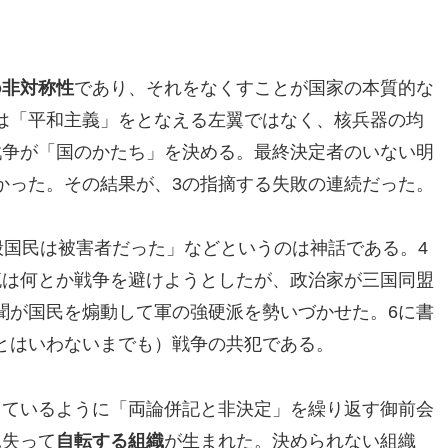
の
非対称性
であり、それをなくすことが国家の本質的な
は「平和主義」をとなえる左翼ではなく、核兵器の均
戦争が「国のかたち」を決める。最終決定者のいない明
かった。その結果が、3の指摘する失敗の連続だった。
般国民は被害者だった」などというのは神話である。4
流は何とか戦争を避けようとしたが、政治家が三国同盟
聞が国民を煽動して軍の強硬派を勢いづかせた。6に書
とはいわないまでも）戦争の共犯である。
しているように「両論併記と非決定」を繰り返す御前会
見失って
自転する組織
が生まれた。決められない組織