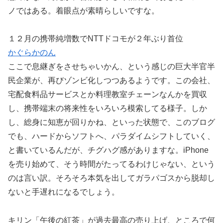
ノではある。着眼点が素晴らしいですな。
１２月の携帯純増数でNTTドコモが２年ぶり首位
かぐらかのん
ここで息継ぎをさせちゃいかん、という感じの巨大半官半
民企業が、再びゾンビ化しつつあるようです。この会社、
宅配食料品サービスとか料理教室チェーンなんかを買収
し、携帯端末の将来性をいろいろ模索してる様子。しか
し、総身に知恵が回りかね、といった状態で、このブログ
でも、ハードからソフトへ、パラダイムシフトしていく、
と書いているんだが、チグハグ感がありますな。iPhone
を売り始めて、そう時間がたってるわけじゃない、という
のは言い訳。そろそろ本気を出してガラパゴスから脱却し
ないと手遅れになるでしょう。
キリン「午後の紅茶」が過去最高の売り上げ、ところで何