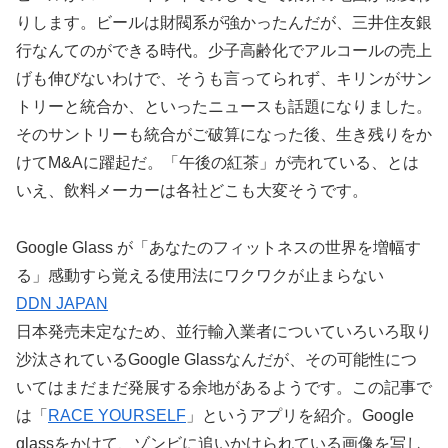
りします。ビールは財閥系が強かったんだが、三井住友銀
行なんてのができる時代。少子高齢化でアルコールの売上
げも伸びないわけで、そうも言ってられず、キリンがサン
トリーと統合か、といったニュースも話題になりました。
そのサントリーも統合がご破算になった後、生き残りをか
けてM&Aに躍起だ。「午後の紅茶」が売れている、とは
いえ、飲料メーカーは各社どこも大変そうです。
Google Glass が「あなたのフィットネスの世界を増幅す
る」感動すら覚える使用法にワクワクが止まらない
DDN JAPAN
日本発売未定なため、並行輸入業者についていろいろ取り
沙汰されているGoogle Glassなんだが、その可能性につ
いてはまだまだ発展する余地があるようです。この記事で
は「
RACE YOURSELF
」というアプリを紹介。Google
glassをかけて、ゾンビに追いかけられている画像を写し