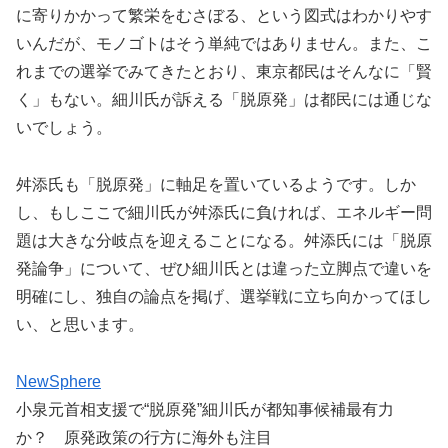
に寄りかかって繁栄をむさぼる、という図式はわかりやす
いんだが、モノゴトはそう単純ではありません。また、こ
れまでの選挙でみてきたとおり、東京都民はそんなに「賢
く」もない。細川氏が訴える「脱原発」は都民には通じな
いでしょう。
舛添氏も「脱原発」に軸足を置いているようです。しか
し、もしここで細川氏が舛添氏に負ければ、エネルギー問
題は大きな分岐点を迎えることになる。舛添氏には「脱原
発論争」について、ぜひ細川氏とは違った立脚点で違いを
明確にし、独自の論点を掲げ、選挙戦に立ち向かってほし
い、と思います。
NewSphere
小泉元首相支援で“脱原発”細川氏が都知事候補最有力
か？ 原発政策の行方に海外も注目