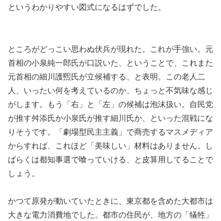
というわかりやすい図式になるはずでした。
ところがどっこい思わぬ伏兵が現れた。これが手強い。元
首相の小泉純一郎氏が口説いた、ということで、これまた
元首相の細川護煕氏が立候補する、と表明。この老人二
人、いったい何を考えているのか、ちょっと不気味な感じ
がします。もう「右」と「左」の候補は泡沫扱い。自民党
が推す舛添氏か小泉氏が推す細川氏か、といった混戦にな
りそうです。「劇場型民主主義」で商売するマスメディア
からすれば、これほど「美味しい」材料はありません。し
ばらくは都知事選で喰っていける、と皮算用してることで
しょう。
かつて原発が動いていたときに、東京都を含めた大都市は
大きな電力消費地でした。都市の住民が、地方の「犠牲」