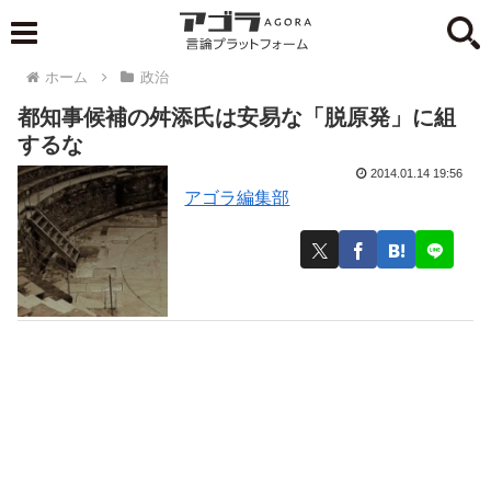
ホーム
政治
都知事候補の舛添氏は安易な「脱原発」に組
するな
2014.01.14 19:56
アゴラ編集部