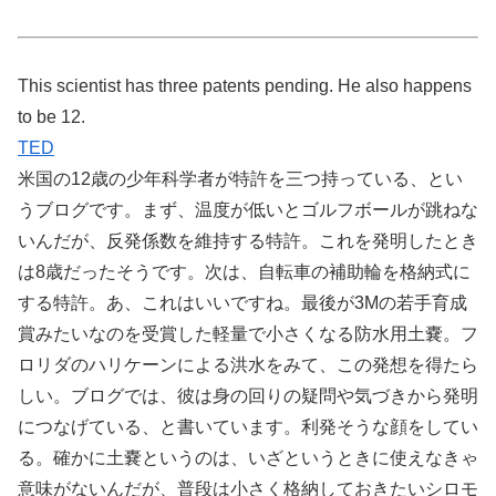
This scientist has three patents pending. He also happens
to be 12.
TED
米国の12歳の少年科学者が特許を三つ持っている、とい
うブログです。まず、温度が低いとゴルフボールが跳ねな
いんだが、反発係数を維持する特許。これを発明したとき
は8歳だったそうです。次は、自転車の補助輪を格納式に
する特許。あ、これはいいですね。最後が3Mの若手育成
賞みたいなのを受賞した軽量で小さくなる防水用土嚢。フ
ロリダのハリケーンによる洪水をみて、この発想を得たら
しい。ブログでは、彼は身の回りの疑問や気づきから発明
につなげている、と書いています。利発そうな顔をしてい
る。確かに土嚢というのは、いざというときに使えなきゃ
意味がないんだが、普段は小さく格納しておきたいシロモ