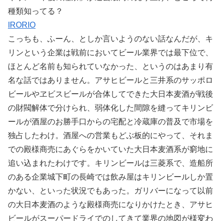
種類知ってる？
IRORIO
こっちも、ふーん、としか言いようのない話なんだが、キ
リンという企業は戦前においてビール業界では最下位で、
ほとんど名前も知られていなかった、というのはあまり有
名な話ではありません。アサヒビールと三井系のサッポロ
ビールやヱビスビールが合体してできた大日本麦酒が戦後
の財閥解体で分けられ、弱体化した間隙を縫ってキリンビ
ールが酒屋のお勝手口からの宅配と冷蔵庫の普及で市場を
独占したわけ。酒屋への営業もどぶ板的にやって、それま
での殿様商売にあぐらをかいていた大日本麦酒系が窮地に
追い込まれたわけです。キリンビールは三菱系で、造船所
のある企業城下町の長崎では飲み屋はキリンビールしか置
かない、といった状況でもあった。ガリバーになって以前
の大日本麦酒のような殿様商売になりかけたとき、アサヒ
ビールがスーパードライでのしてきて業界の地図が様変わ