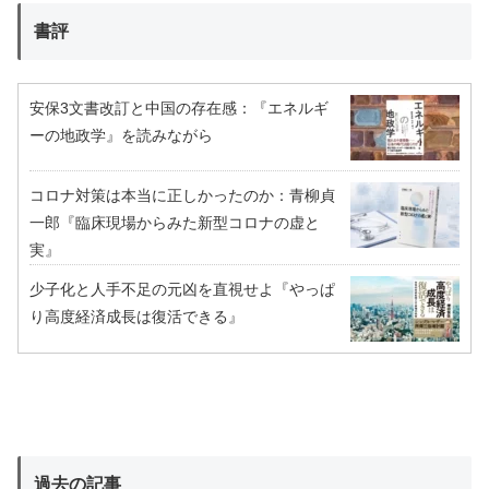
書評
安保3文書改訂と中国の存在感：『エネルギ
ーの地政学』を読みながら
コロナ対策は本当に正しかったのか：青柳貞
一郎『臨床現場からみた新型コロナの虚と
実』
少子化と人手不足の元凶を直視せよ『やっぱ
り高度経済成長は復活できる』
過去の記事