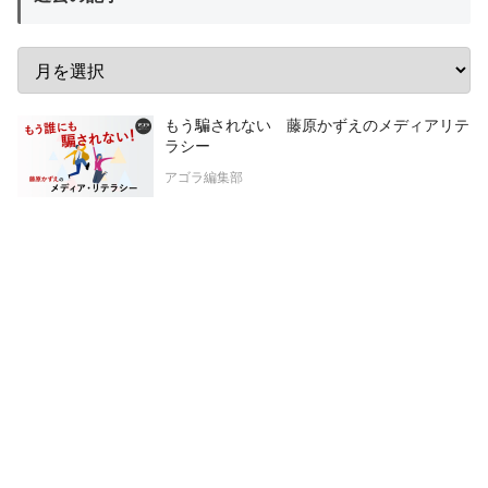
もう騙されない 藤原かずえのメディアリテ
ラシー
アゴラ編集部