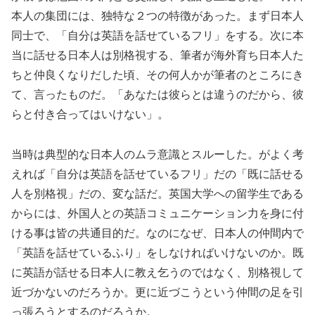
本人の集団には、独特な２つの特徴があった。まず日本人
同士で、「自分は英語を話せているフリ」をする。次に本
当に話せる日本人は別格視する、筆者が海外育ち日本人た
ちと仲良くなりだした頃、その何人かが筆者のところにき
て、言ったものだ。「あなたは彼らとは違うのだから、彼
らと付き合ってはいけない」。
当時は典型的な日本人のムラ意識とスルーした。がよく考
えれば「自分は英語を話せているフリ」だの「既に話せる
人を別格視」だの、変な話だ。英国大学への留学生である
からには、外国人との英語コミュニケーション力を身に付
ける事は皆の共通目的だ。なのになぜ、日本人の仲間内で
「英語を話せているふり」をしなければいけないのか。既
に英語が話せる日本人に教え乞うのではなく、別格視して
近づかないのだろうか。更に近づこうという仲間の足を引
っ張ろうとするのだろうか。