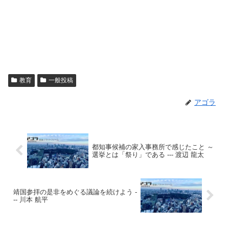
教育
一般投稿
アゴラ
都知事候補の家入事務所で感じたこと ～
選挙とは「祭り」である --- 渡辺 龍太
靖国参拝の是非をめぐる議論を続けよう -
-- 川本 航平