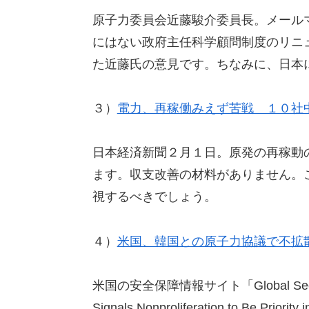
原子力委員会近藤駿介委員長。メール
にはない政府主任科学顧問制度のリニ
た近藤氏の意見です。ちなみに、日本
３）
電力、再稼働みえず苦戦 １０社
日本経済新聞２月１日。原発の再稼動
ます。収支改善の材料がありません。
視するべきでしょう。
４）
米国、韓国との原子力協議で不拡
米国の安全保障情報サイト「Global Sec
Signals Nonproliferation to Be Pr