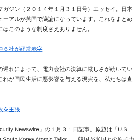
マガジン（２０１４年１月３１日号）エッセイ。日本
ューアルが英国で議論になっています。これをまとめ
にはこのような制度さえありません。
中６社が経常赤字
の遅れによって、電力会社の決算に厳しさが続いてい
これが国民生活に悪影響を与える現実を、私たちは直
散を主張
urity Newswire」の１月３１日記事。原題は「U.S.
iority in South Korea Atomic Talks」。韓国が米国との原子力