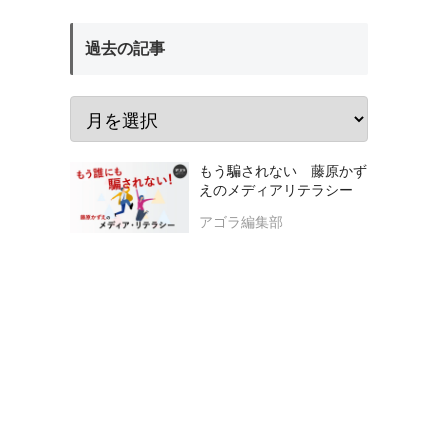
過去の記事
もう騙されない 藤原かず
えのメディアリテラシー
アゴラ編集部