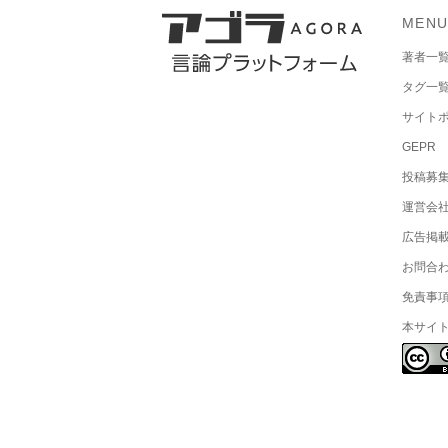
MEN
著者一
タグ一
サイト
GEPR
投稿募
運営会
広告掲
お問合
免責事
本サイ