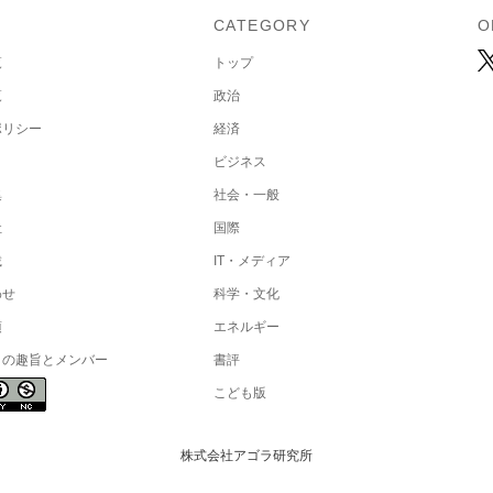
U
CATEGORY
O
覧
トップ
覧
政治
ポリシー
経済
ビジネス
集
社会・一般
社
国際
載
IT・メディア
わせ
科学・文化
項
エネルギー
トの趣旨とメンバー
書評
こども版
株式会社アゴラ研究所