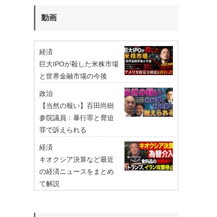
動画
経済
巨大IPOが殺した米株市場
と世界金融市場の今後
政治
【当然の報い】百田尚樹
参院議員：暴行罪と脅迫
罪で訴えられる
経済
キオクシア決算など最近
の経済ニュースをまとめ
て解説