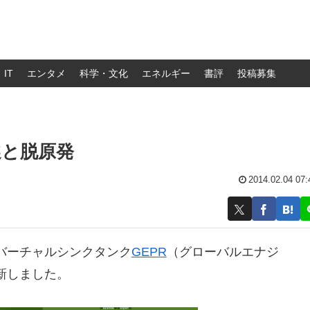
IT
エンタメ
科学・文化
エネルギー
書評
投稿募集
選と脱原発
2014.02.04 07:
バーチャルシンクタンク
GEPR
（グローバルエナジ
新しました。