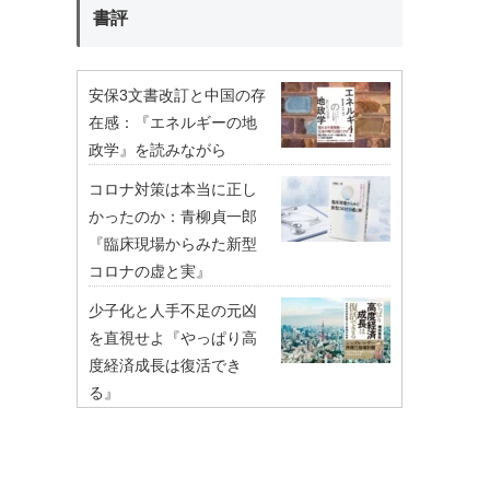
書評
安保3文書改訂と中国の存
在感：『エネルギーの地
政学』を読みながら
コロナ対策は本当に正し
かったのか：青柳貞一郎
『臨床現場からみた新型
コロナの虚と実』
少子化と人手不足の元凶
を直視せよ『やっぱり高
度経済成長は復活でき
る』