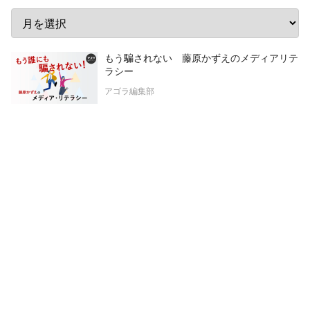
もう騙されない 藤原かずえのメディアリテ
ラシー
アゴラ編集部