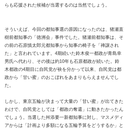
らも応援された候補が当選するのは当然でしょう。
そういえば、今回の都知事選の原因になったのは、猪瀬直
樹前都知事の「徳洲会」事件でした。猪瀬前都知事は、そ
の前の石原慎太郎元都知事から知事の椅子を「禅譲され
た」と言われています。4期続いた鈴木俊一都政が青島幸
男氏へ代わり、その後は約10年も石原都政が続いた。鈴
木都政の4期目に自民党が袂を分かって以来、自民党は都
政から「甘い蜜」のおこぼれをあまりもらえませんでし
た。
しかし、東京五輪が決まって大量の「甘い蜜」が出てきた
わけで、自民党としては「都政の奪還」に動きたかったん
でしょう。当選した舛添要一新都知事に対し、マスメディ
アからは「計画より多額になる五輪予算をどうするか」と