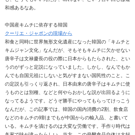
和感あるなあ。
中国産キムチに依存する韓国
クーリエ・ジャポンの現場から
和食と同時に世界無形文化遺産になった韓国の「キムチと
キムジャン文化」なんだが、そもそもキムチに欠かせない
唐辛子は文禄慶長の役の際に日本からもたらされた、とい
うのがずっと定説になっていました。しかし、なんでもか
んでも自国元祖にしないと気がすまない国民性のこと。こ
の定説も引っくり返され、日本由来の唐辛子はキムチに使
うものとは別種、などと何やらおかしな説が出回るように
なってるようです。どうぞ勝手にやってもらってけっこう
なんだが、この記事では、韓国の国内消費の2割、飲食店
などのキムチの9割までもが中国からの輸入品、と書いて
いる。キムチを漬けるのは大変な労働です。手作り時代は
各家で味が違ったらしい。当方、この発酵食品自体は大好