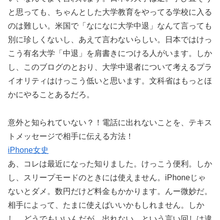
と思っても、ちゃんとした大学教育をやってる学校に入る
のは難しい。米国で「なになに大学中退」なんて言っても
別に珍しくないし、あえて言わないらしい。日本ではけっ
こう有名大学「中退」を肩書きにつける人がいます。しか
し、このブログのとおり、大学中退者について考えるプラ
イオリティはけっこう低いと思います。文科省はもっとほ
かにやることあるだろ。
意外と知られていない？！電話に出れないことを、テキス
トメッセージで相手に伝える方法！
iPhone女史
あ、コレは最近になった知りました。けっこう便利。しか
し、スリープモードのときには使えません。iPhoneじゃ
ないとダメ。数円だけど料金もかかります。んー微妙だ。
相手によって、たまに使えばいいかもしれません。しか
し、どうでもいいんだが、出れない、という言い回しは違