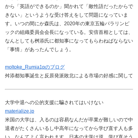
から「英語ができるのか」聞かれて「敵性語だったからで
きない」というような受け答えをして問題になっていま
す。いつの間にか森氏は、2020年の東京五輪パラリンピ
ックの組織委員会会長になっている。安倍首相としては、
なんとしても桝添氏に都知事になってもらわねばならない
「事情」があったんでしょう。
moltoke_Rumia1pのブログ
舛添都知事誕生と反原発派敗北による市場の好感に関して
大学中退への公的支援に騙されてはいけない
materialize.jp
米国の大学は、入るのは容易なんだが卒業が難しいので中
退者がたくさんいるし中高年になってから学び直す人も多
い、なんてよく言われます。日本の大学は逆。学び直そう