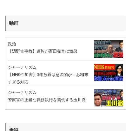
動画
政治
【辺野古事故】遺族が百田発言に激怒
ジャーナリズム
【NHK性加害】3年放置は意図的か：お粗末
すぎる対応
ジャーナリズム
警察官の正当な職務執行を罵倒する玉川徹
書評