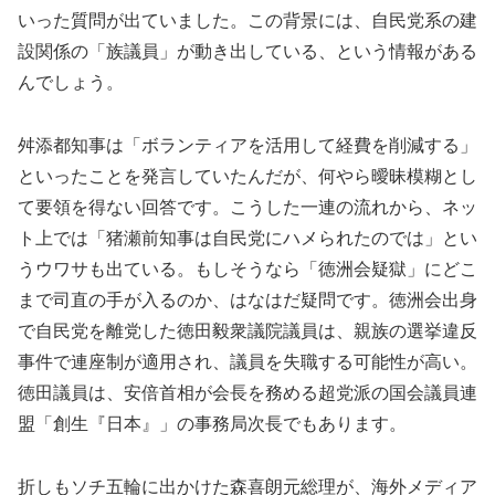
いった質問が出ていました。この背景には、自民党系の建
設関係の「族議員」が動き出している、という情報がある
んでしょう。
舛添都知事は「ボランティアを活用して経費を削減する」
といったことを発言していたんだが、何やら曖昧模糊とし
て要領を得ない回答です。こうした一連の流れから、ネッ
ト上では「猪瀬前知事は自民党にハメられたのでは」とい
うウワサも出ている。もしそうなら「徳洲会疑獄」にどこ
まで司直の手が入るのか、はなはだ疑問です。徳洲会出身
で自民党を離党した徳田毅衆議院議員は、親族の選挙違反
事件で連座制が適用され、議員を失職する可能性が高い。
徳田議員は、安倍首相が会長を務める超党派の国会議員連
盟「創生『日本』」の事務局次長でもあります。
折しもソチ五輪に出かけた森喜朗元総理が、海外メディア