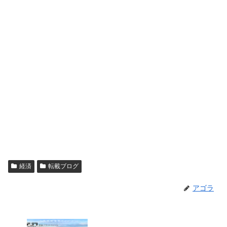
経済
転載ブログ
アゴラ