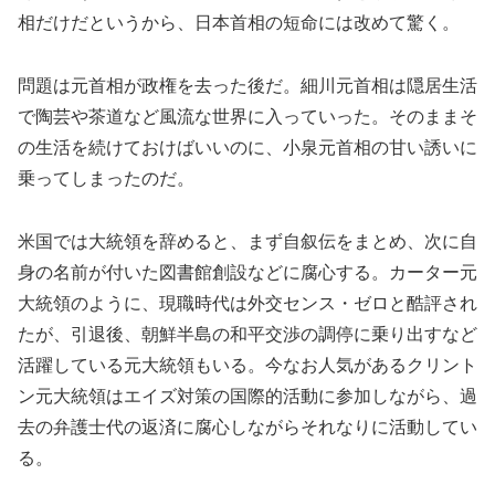
相だけだというから、日本首相の短命には改めて驚く。
問題は元首相が政権を去った後だ。細川元首相は隠居生活
で陶芸や茶道など風流な世界に入っていった。そのままそ
の生活を続けておけばいいのに、小泉元首相の甘い誘いに
乗ってしまったのだ。
米国では大統領を辞めると、まず自叙伝をまとめ、次に自
身の名前が付いた図書館創設などに腐心する。カーター元
大統領のように、現職時代は外交センス・ゼロと酷評され
たが、引退後、朝鮮半島の和平交渉の調停に乗り出すなど
活躍している元大統領もいる。今なお人気があるクリント
ン元大統領はエイズ対策の国際的活動に参加しながら、過
去の弁護士代の返済に腐心しながらそれなりに活動してい
る。