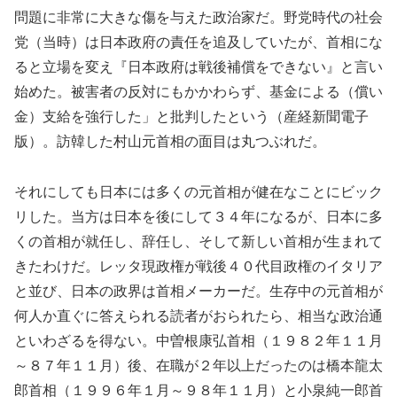
問題に非常に大きな傷を与えた政治家だ。野党時代の社会
党（当時）は日本政府の責任を追及していたが、首相にな
ると立場を変え『日本政府は戦後補償をできない』と言い
始めた。被害者の反対にもかかわらず、基金による（償い
金）支給を強行した」と批判したという（産経新聞電子
版）。訪韓した村山元首相の面目は丸つぶれだ。
それにしても日本には多くの元首相が健在なことにビック
リした。当方は日本を後にして３４年になるが、日本に多
くの首相が就任し、辞任し、そして新しい首相が生まれて
きたわけだ。レッタ現政権が戦後４０代目政権のイタリア
と並び、日本の政界は首相メーカーだ。生存中の元首相が
何人か直ぐに答えられる読者がおられたら、相当な政治通
といわざるを得ない。中曽根康弘首相（１９８２年１１月
～８７年１１月）後、在職が２年以上だったのは橋本龍太
郎首相（１９９６年１月～９８年１１月）と小泉純一郎首