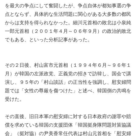
を最大の争点にして奮闘したが、争点自体が都知事選の争
点とならず、具体的な生活問題に関心がある大多数の都民
からは支持を得られなかった。細川元首相の敗北は小泉純
一郎元首相（２００１年４月～０６年９月）の政治的敗北
でもある、といった分析記事があった。
その２日後、村山富市元首相（１９９４年６月～９６年１
月）が韓国の左派政党、正義党の招きで訪韓し、国会で講
演し、９５年の「村山談話」の正当性を強調し、慰安婦問
題では「女性の尊厳を傷つけた」と述べ、韓国側の共鳴を
受けた。
その直後、旧日本軍の慰安婦に対する日本政府の謝罪や賠
償を求めている韓国の支援団体「韓国挺身隊問題対策協議
会」（挺対協）の尹美香常任代表は村山元首相を「慰安婦