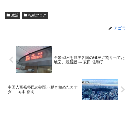
政治
転載ブログ
アゴラ
全米50州を世界各国のGDPに割り当てた
地図、最新版 --- 安田 佐和子
中国人富裕移民の制限へ動き始めたカナ
ダ --- 岡本 裕明