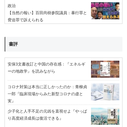
政治
【当然の報い】百田尚樹参院議員：暴行罪と
脅迫罪で訴えられる
書評
安保3文書改訂と中国の存在感：『エネルギ
ーの地政学』を読みながら
コロナ対策は本当に正しかったのか：青柳貞
一郎『臨床現場からみた新型コロナの虚と
実』
少子化と人手不足の元凶を直視せよ『やっぱ
り高度経済成長は復活できる』