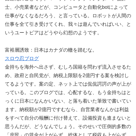
士、小売業者などが、コンピュータと自動化botによって
仕事がなくなるだろう、と言っている。ロボットが人間の
仕事を全て引き受けてくれ、我々は遊んでいればいい、と
いうユートピアはどうやら幻想のようです。
富裕層誘致：日本はカナダの轍を踏むな。
スロウ忍ブログ
金持ちを海外へ出さず、むしろ国籍を問わず流入させるた
め、政府と自民党が、納税上限額を2億円する案を検討し
てるようです。案の定、ネット上では侃侃諤諤の声が上が
っている。このブログでは、心配するな、もう金持ちはと
っくに日本になんかいない、と落ち着いた筆致で書いてい
ます。納税額が2億円ですむなら、自営業者なんかは利益
をすべて自分の報酬に付け替えて、設備投資も進まないと
思うんだが、どうなんでしょう。そのせいで圧倒的多数の
「庶民」の賃金が上がらず、総体として税収も上がらず、