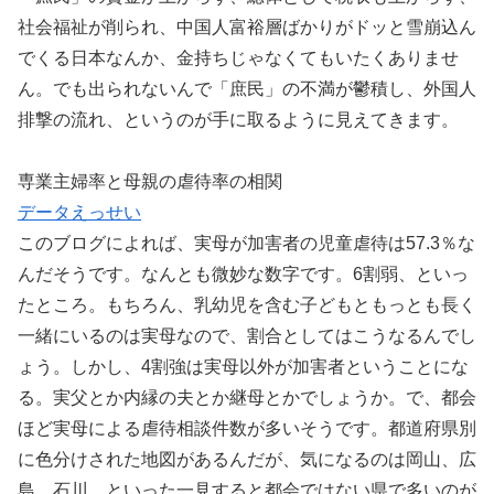
社会福祉が削られ、中国人富裕層ばかりがドッと雪崩込ん
でくる日本なんか、金持ちじゃなくてもいたくありませ
ん。でも出られないんで「庶民」の不満が鬱積し、外国人
排撃の流れ、というのが手に取るように見えてきます。
専業主婦率と母親の虐待率の相関
データえっせい
このブログによれば、実母が加害者の児童虐待は57.3％な
んだそうです。なんとも微妙な数字です。6割弱、といっ
たところ。もちろん、乳幼児を含む子どもともっとも長く
一緒にいるのは実母なので、割合としてはこうなるんでし
ょう。しかし、4割強は実母以外が加害者ということにな
る。実父とか内縁の夫とか継母とかでしょうか。で、都会
ほど実母による虐待相談件数が多いそうです。都道府県別
に色分けされた地図があるんだが、気になるのは岡山、広
島、石川、といった一見すると都会ではない県で多いのが