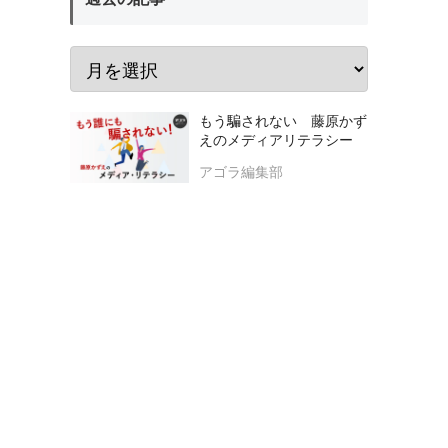
もう騙されない 藤原かず
えのメディアリテラシー
アゴラ編集部