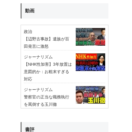
動画
政治
【辺野古事故】遺族が百
田発言に激怒
ジャーナリズム
【NHK性加害】3年放置は
意図的か：お粗末すぎる
対応
ジャーナリズム
警察官の正当な職務執行
を罵倒する玉川徹
書評