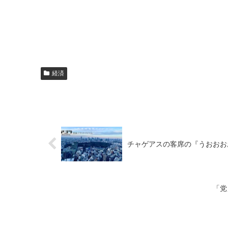
経済
チャゲアスの客席の『うおおお
「党