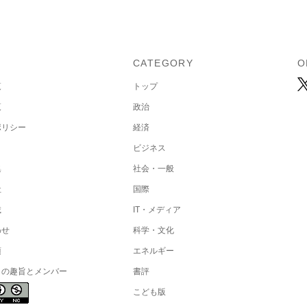
U
CATEGORY
O
覧
トップ
覧
政治
ポリシー
経済
ビジネス
集
社会・一般
社
国際
載
IT・メディア
わせ
科学・文化
項
エネルギー
トの趣旨とメンバー
書評
こども版