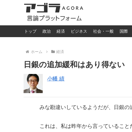
トップ
政治
経済
ビジネス
社会・一般
国際
ホーム
経済
日銀の追加緩和はあり得ない
小幡 績
みな勘違いしているようだが、日銀の
これは、私は昨年から言っていること