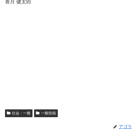
香月 健太郎
社会・一般
一般投稿
アゴラ