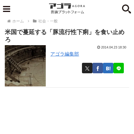
ホーム
社会・一般
米国で蔓延する「豚流行性下痢」を食い止め
ろ
2014.04.23 18:30
アゴラ編集部