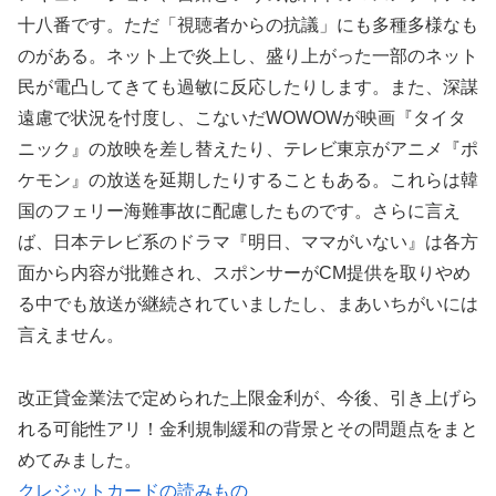
十八番です。ただ「視聴者からの抗議」にも多種多様なも
のがある。ネット上で炎上し、盛り上がった一部のネット
民が電凸してきても過敏に反応したりします。また、深謀
遠慮で状況を忖度し、こないだWOWOWが映画『タイタ
ニック』の放映を差し替えたり、テレビ東京がアニメ『ポ
ケモン』の放送を延期したりすることもある。これらは韓
国のフェリー海難事故に配慮したものです。さらに言え
ば、日本テレビ系のドラマ『明日、ママがいない』は各方
面から内容が批難され、スポンサーがCM提供を取りやめ
る中でも放送が継続されていましたし、まあいちがいには
言えません。
改正貸金業法で定められた上限金利が、今後、引き上げら
れる可能性アリ！金利規制緩和の背景とその問題点をまと
めてみました。
クレジットカードの読みもの