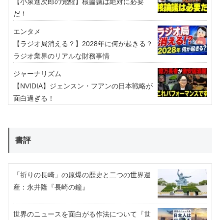
【小泉進次郎の覚醒】核論議は絶対に必要
だ！
エンタメ
【ラジオ局消える？】2028年に何が起きる？
ラジオ業界のリアルな財務事情
ジャーナリズム
【NVIDIA】ジェンスン・フアンの日本戦略が
面白過ぎる！
書評
「祈りの長崎」の原爆の歴史と二つの世界遺
産：永井隆『長崎の鐘』
世界のニュースを面白がる作法について『世