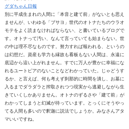
グダちゃん日報
別に平成生まれの人間に「本音と建て前」がないとも思え
ませんが、いわゆる「ブサヨ」世代のオトナたちのウラオ
モテをよく読まなければならない、と書いているブログで
す。オトナって汚い、なんて言っていても始まらない。世
の中は理不尽なものです。努力すれば報われる、というの
は幻想だ。資産も学力も縁故も看板もない人間は、永遠に
底辺から這い上がれません。すでに万人が豊かに幸福にな
れるユートピアのないことなどわかっていた。じゃどうす
るか、と言えば、何も考えず刹那的に時間を潰し、お墓に
入るまでダラダラと搾取されつつ現実から逃避しながら生
きていくしかありません。オトナのずるさや「建て前」が
わかってしまうと幻滅が待っています。とっくにそうやっ
てる人間も多いので釈迦に説法でしょうか。みなさんアタ
マいいですね。