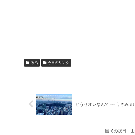
政治
今日のリンク
どうせオレなんて --- うさみ 
国民の祝日「山の