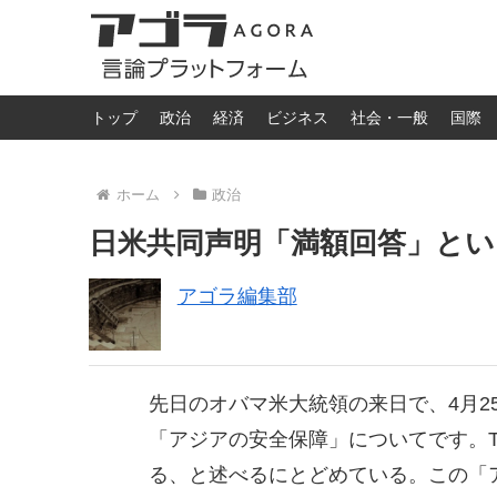
トップ
政治
経済
ビジネス
社会・一般
国際
ホーム
政治
日米共同声明「満額回答」とい
アゴラ編集部
先日のオバマ米大統領の来日で、4月2
「アジアの安全保障」についてです。
る、と述べるにとどめている。この「