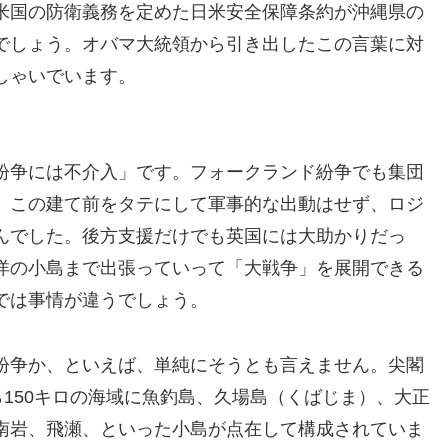
米国の防衛義務を定めた日米安全保障条約が沖縄県の
でしょう。オバマ大統領から引き出したこの言葉に対
しゃいでいます。
紛争には不介入」です。フォークランド紛争でも集団
、この建て前をタテにして軍事的な出動はせず、ロジ
んでした。後方支援だけでも英国には大助かりだっ
洋の小島まで出張っていって「大戦争」を展開できる
では事情が違うでしょう。
紛争か、といえば、単純にそうとも言えません。尖閣
ら150キロの海域に魚釣島、久場島（くばじま）、大正
南岩、飛瀬、といった小島が点在して構成されていま