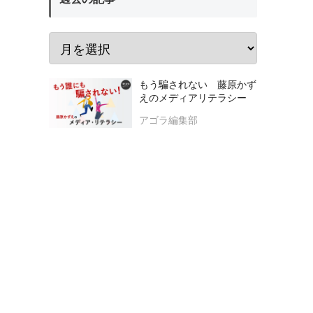
もう騙されない 藤原かず
えのメディアリテラシー
アゴラ編集部