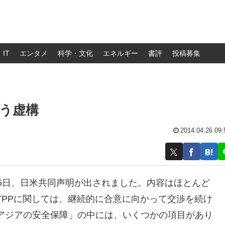
IT
エンタメ
科学・文化
エネルギー
書評
投稿募集
う虚構
2014.04.26 09:
5日、日米共同声明が出されました。内容はほとんど
TPPに関しては、継続的に合意に向かって交渉を続け
アジアの安全保障」の中には、いくつかの項目があり