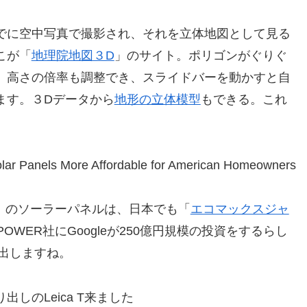
でに空中写真で撮影され、それを立体地図として見る
こが「
地理院地図３D
」のサイト。ポリゴンがぐりぐ
。高さの倍率も調整でき、スライドバーを動かすと自
ます。３Dデータから
地形の立体模型
もできる。これ
olar Panels More Affordable for American Homeowners
」のソーラーパネルは、日本でも「
エコマックスジャ
OWER社にGoogleが250億円規模の投資をするらし
を出しますね。
しのLeica T来ました