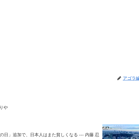
アゴラ
のりや
日」追加で、日本人はまた貧しくなる --- 内藤 忍