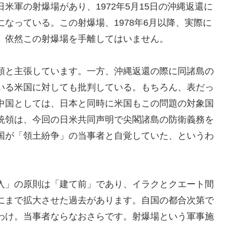
米軍の射爆場があり、1972年5月15日の沖縄返還に
なっている。この射爆場、1978年6月以降、実際に
、依然この射爆場を手離してはいません。
領と主張しています。一方、沖縄返還の際に同諸島の
いる米国に対しても批判している。もちろん、表だっ
中国としては、日本と同時に米国もこの問題の対象国
統領は、今回の日米共同声明で尖閣諸島の防衛義務を
国が「領土紛争」の当事者と自覚していた、というわ
入」の原則は「建て前」であり、イラクとクエート間
にまで拡大させた過去があります。自国の都合次第で
わけ。当事者ならなおさらです。射爆場という軍事施