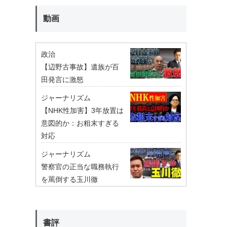
動画
政治
【辺野古事故】遺族が百
田発言に激怒
ジャーナリズム
【NHK性加害】3年放置は
意図的か：お粗末すぎる
対応
ジャーナリズム
警察官の正当な職務執行
を罵倒する玉川徹
書評