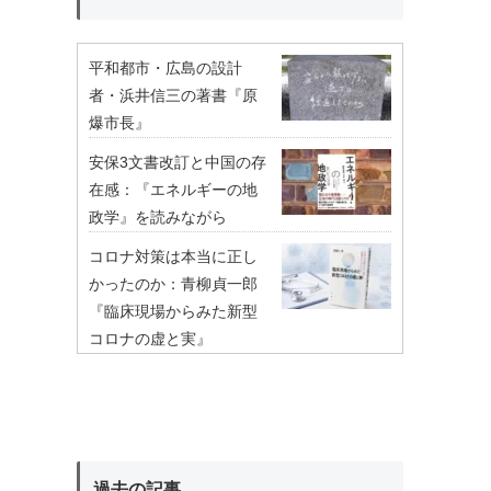
平和都市・広島の設計
者・浜井信三の著書『原
爆市長』
安保3文書改訂と中国の存
在感：『エネルギーの地
政学』を読みながら
コロナ対策は本当に正し
かったのか：青柳貞一郎
『臨床現場からみた新型
コロナの虚と実』
過去の記事