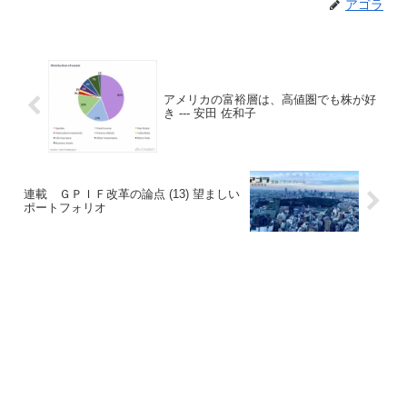
アゴラ
アメリカの富裕層は、高値圏でも株が好
き --- 安田 佐和子
連載 ＧＰＩＦ改革の論点 (13) 望ましい
ポートフォリオ