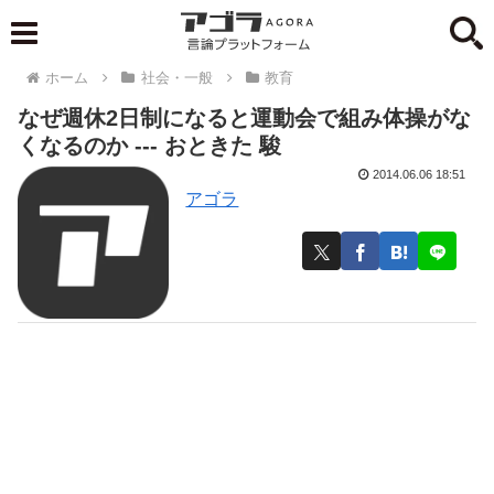
ホーム
社会・一般
教育
なぜ週休2日制になると運動会で組み体操がな
くなるのか --- おときた 駿
2014.06.06 18:51
アゴラ