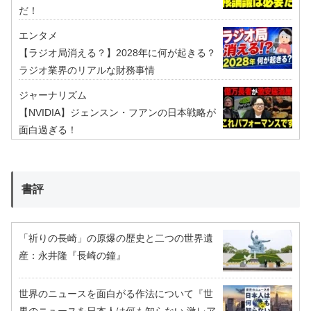
だ！
エンタメ
【ラジオ局消える？】2028年に何が起きる？
ラジオ業界のリアルな財務事情
ジャーナリズム
【NVIDIA】ジェンスン・フアンの日本戦略が
面白過ぎる！
書評
「祈りの長崎」の原爆の歴史と二つの世界遺
産：永井隆『長崎の鐘』
世界のニュースを面白がる作法について『世
界のニュースを日本人は何も知らない 激レア