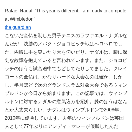
Rafael Nadal: ‘This year is different. I am ready to compete
at Wimbledon’
the guardian
こないだ全仏を制した男子テニスのラファエル・ナダルな
んだが、決勝のノバク・ジョコビッチ戦はヘロヘロでし
た。両膝に手を突いたり天を仰いだり。ナダルは、膝に深
刻な故障を抱えていると言われています。また、ジョコビ
ッチのほうも試合途中でもどしてたりしてました。クレイ
コートの全仏は、かなりハードな大会なのは確か。しか
し、半月ほどで次のグランドスラム対象大会であるウィン
ブルドンが今日から始まります。この記事では、ウィンブ
ルドンに対するナダルの意気込みを紹介。膝のほうはなん
とか大丈夫らしい。ナダルはウィンブルドンで2008年、
2010年に優勝しています。去年のウィンブルドンは英国
人として77年ぶりにアンディ・マレーが優勝したんだ