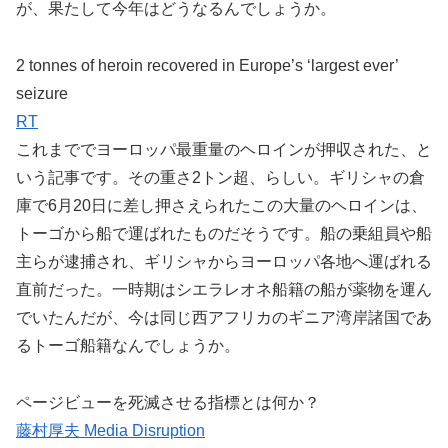
が、果たして今年はどうなるんでしょうか。
2 tonnes of heroin recovered in Europe’s ‘largest ever’
seizure
RT
これまででヨーロッパ最重量のヘロインが押収された、と
いう記事です。その重さ2トン超、らしい。ギリシャの倉
庫で6月20日に差し押さえられたこの大量のヘロインは、
トーゴから船で運ばれたものだそうです。船の乗組員や船
主らが逮捕され、ギリシャからヨーロッパ各地へ運ばれる
直前だった。一時期はシエラレオネ船籍の船が薬物を運ん
でいたんだが、今は同じ西アフリカのギニア湾岸諸国であ
るトーゴ船籍なんでしょうか。
ページビューを死滅させる指標とは何か？
藤村厚夫 Media Disruption