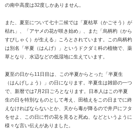
の南中高度は32度しかありません。
また、夏至について七十二候では「夏枯草（かごそう）が
枯れ」、「アヤメの花が咲き始め」、また「烏柄杓（から
すびしゃく）が生える」ころとされています。この烏柄杓
は別名「半夏（はんげ）」というドクダミ科の植物で、薬
草となり、水辺などの低湿地に生えています。
夏至の日から11日目は、この半夏からとった「半夏生
（はんげしょう）」の日になります。半夏生は雑節の一つ
で、新暦では7月2日ごろとなります。日本人はこの半夏
生の日を特別なものとして考え、田植えをこの日までに終
えなければならないとか、天から毒が降るので井戸にフタ
をせよ、この日に竹の花を見ると死ぬ、などというように
様々な言い伝えがありました。