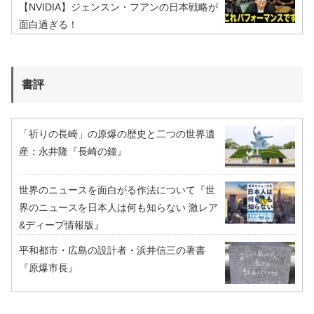
【NVIDIA】ジェンスン・フアンの日本戦略が
面白過ぎる！
書評
「祈りの長崎」の原爆の歴史と二つの世界遺
産：永井隆『長崎の鐘』
世界のニュースを面白がる作法について『世
界のニュースを日本人は何も知らない 激レア
&ディープ情報版』
平和都市・広島の設計者・浜井信三の著書
『原爆市長』