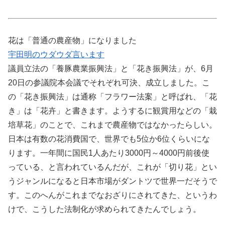
花は「普通の農産物」になりました
宇田明のウダウダ言います
議員立法の「養豚農業振興法」と「花き振興法」が、6月
20日の参議院本会議でそれぞれ可決、成立しました。こ
の「花き振興法」は通称「フラワー法案」と呼ばれ、「花
き」は「花卉」と書きます。ようするに観賞用などの「栽
培草花」のことで、これまで農産物ではなかったらしい。
日本は有数の花消費国で、世界でも5位か6位くらいにな
ります。一年間に国民1人あたり3000円～4000円前後使
っている、と言われているんだが、これが「切り花」とい
うジャンルになると日本市場がダントツで世界一だそうで
す。このへんがこれまでなおざりにされてきた、というわ
けで、こうした法制化が求められてきたんでしょう。