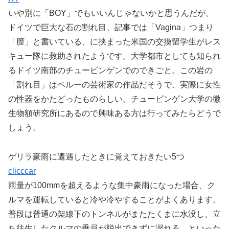
いや別に「BOY」でもいいんじゃないかと思うんだが、
ドイツで巨大な石の割れ目、記事では「Vagina」つまり
「膣」と書いている、に挟まった米国の交換留学生がレス
キュー隊に救助されたようです。大学都市としても知られ
るドイツ南部のチュービンゲンでのできごと。この岩の
「割れ目」はペルーの芸術家の作品だそうで、実際に女性
の性器をかたどったものらしい。チュービンゲン大学の微
生物額研究所にあるので興味ある方は行ってみたらどうで
しょう。
ゲリラ豪雨に遭遇したときに覚えておきたい5つ
clicccar
雨量が100mmを超えるような集中豪雨になった場合、ク
ルマを運転していると冷や冷やすることがよくあります。
普段は普通の架線下のトンネルがまたたくまに水没し、立
ち往生したクルマの乗員が脱出できずに溺れる、といった