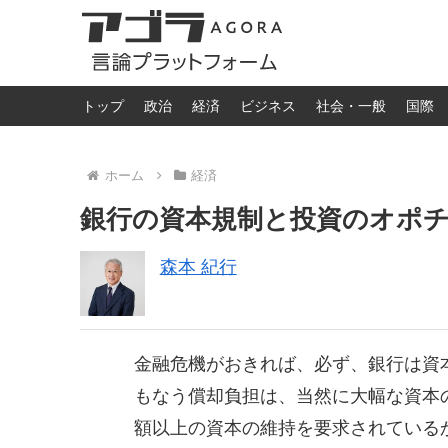
トップ
政治
経済
ビジネス
社会・一般
国際
ホーム
経済
銀行の資本規制と投資のオポ
森本 紀行
金融危機がおきれば、必ず、銀行は資
もなう償却負担は、当然に大幅な資本
額以上の資本の維持を要求されている