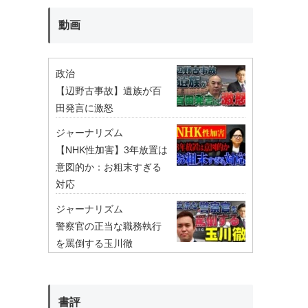
動画
政治
【辺野古事故】遺族が百
田発言に激怒
ジャーナリズム
【NHK性加害】3年放置は
意図的か：お粗末すぎる
対応
ジャーナリズム
警察官の正当な職務執行
を罵倒する玉川徹
書評