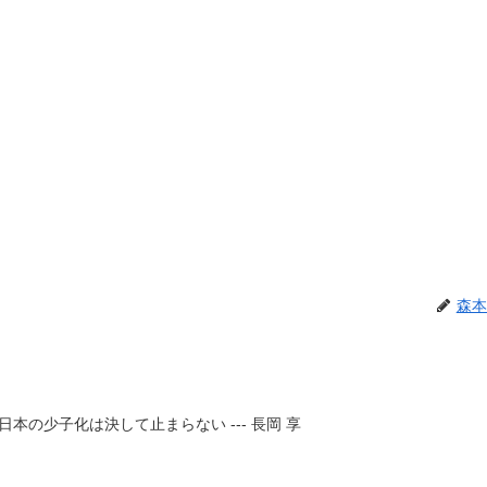
森本
本の少子化は決して止まらない --- 長岡 享