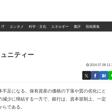
IT
エンタメ
科学・文化
エネルギー
書評
投稿募集
チュニティー
2014.07.08 11:
本不足になる。保有資産の価格の下落や質の劣化にと
の減少に帰結する一方で、銀行は、資本規制上、一定
からである。