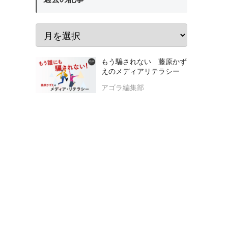
もう騙されない 藤原かず
えのメディアリテラシー
アゴラ編集部