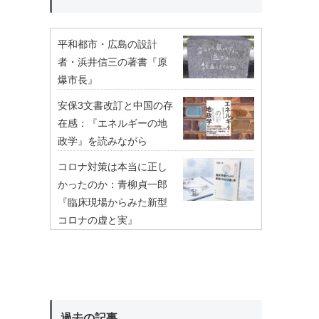
平和都市・広島の設計
者・浜井信三の著書『原
爆市長』
安保3文書改訂と中国の存
在感：『エネルギーの地
政学』を読みながら
コロナ対策は本当に正し
かったのか：青柳貞一郎
『臨床現場からみた新型
コロナの虚と実』
過去の記事