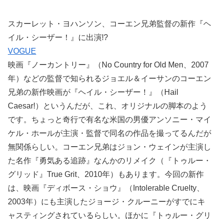
スカーレット・ヨハンソン、コーエン兄弟監督の新作『ヘ
イル・シーザー！』に出演!?
VOGUE
映画『ノーカントリー』（No Country for Old Men、2007
年）などの監督で知られるジョエル＆イーサンのコーエン
兄弟の新作映画が『ヘイル・シーザー！』（Hail
Caesar!）というんだが、これ、オリジナルの脚本のよう
です。ちょっと奇行で有名な米国の男優アンソニー・マイ
ケル・ホールが主演・監督で同名の作品を撮ってるんだが
無関係らしい。コーエン兄弟はジョン・ウェインが主演し
た名作『勇気ある追跡』なんかのリメイク（『トゥルー・
グリッド』True Grit、2010年）もあります。今回の新作
は、映画『ディボース・ショウ』（Intolerable Cruelty、
2003年）にも主演したジョージ・クルーニーがすでにキ
ャスティングされているらしい。ほかに『トゥルー・グリ