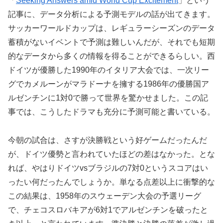
「
Seeking Answers amid World Cup Excitement
」という
記事に、データ分析による予測モデルの話が出てきます。
サッカーワールドカップは、レギュラーシーズンのデータ
蓄積がないイベントで予測は難しいんだが、それでも短期
的なデータから多くの情報を得ることができるらしい。西
ドイツが優勝した1990年のイタリア大会では、一次リー
グでカメルーンがマラドーナを擁する1986年の優勝国ア
ルゼンチンに1対0で勝って世界を驚かせました。この記
事では、こうしたドラマも充分に予測可能と書いている。
今朝の試合は、さすが決勝戦という好ゲームだったんだ
が、ドイツ優勢と言われていたほどの差はなかった。とな
れば、やはりドイツvsブラジルの7対0というスコアはい
ったい何だったんでしょうか。単なる点差以上に衝撃的な
この結果は、1958年のスウェーデン大会の予選リーグ
で、チェコスロバキアが6対1でアルゼンチンを破ったと