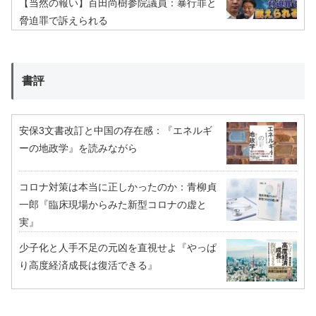
【当然の報い】百田尚樹参院議員：暴行罪と
脅迫罪で訴えられる
書評
安保3文書改訂と中国の存在感：『エネルギ
ーの地政学』を読みながら
コロナ対策は本当に正しかったのか：青柳貞
一郎『臨床現場からみた新型コロナの虚と
実』
少子化と人手不足の元凶を直視せよ『やっぱ
り高度経済成長は復活できる』