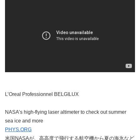
L’Oreal Professionnel BELGILUX
NASA’s high-flying laser altimeter to check out summer
sea ice and more
PHYS.ORG
米国NASAが、高高度で飛行する航空機から夏の海氷など