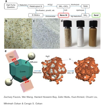
Zachary Favors, Wei Wang, Hamed Hosseini Bay, Zafer Mutlu, Kazi Ahmed, Chueh Liu,
Mihrimah Ozkan & Cengiz S. Ozkan