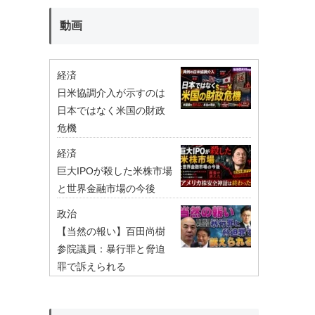
動画
経済
日米協調介入が示すのは
日本ではなく米国の財政
危機
経済
巨大IPOが殺した米株市場
と世界金融市場の今後
政治
【当然の報い】百田尚樹
参院議員：暴行罪と脅迫
罪で訴えられる