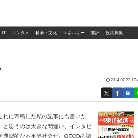
IT
エンタメ
科学・文化
エネルギー
書評
投稿募集
る
2014.07.22 17:
これに寄稿した私の記事にも書いた
」と思うのは大きな間違い。インタビ
典型的な不平等社会だ。OECDの調