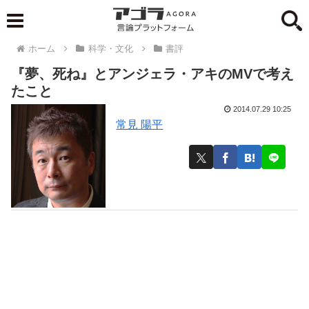
ホーム
科学・文化
書評
『夢、死ね』とアンジェラ・アキのMVで考え
たこと
2014.07.29 10:25
常見 陽平