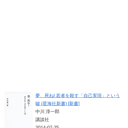
夢、死ね! 若者を殺す「自己実現」という
嘘 (星海社新書) [新書]
中川 淳一郎
講談社
2014-07-25