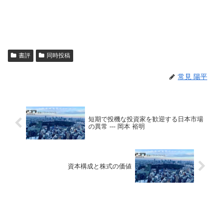
書評
同時投稿
常見 陽平
短期で投機な投資家を歓迎する日本市場
の異常 --- 岡本 裕明
資本構成と株式の価値