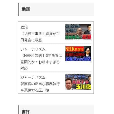
動画
政治
【辺野古事故】遺族が百
田発言に激怒
ジャーナリズム
【NHK性加害】3年放置は
意図的か：お粗末すぎる
対応
ジャーナリズム
警察官の正当な職務執行
を罵倒する玉川徹
書評