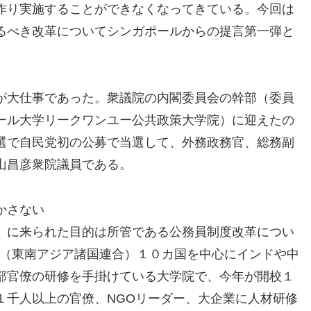
作り実施することができなくなってきている。今回は
るべき改革についてシンガポールからの提言第一弾と
が大仕事であった。衆議院の内閣委員会の幹部（委員
ール大学リークワンユー公共政策大学院）に迎えたの
選で自民党初の公募で当選して、外務政務官、総務副
山昌彦衆院議員である。
かさない
）に来られた目的は所管である公務員制度改革につい
N（東南アジア諸国連合）１０カ国を中心にインドや中
部官僚の研修を手掛けている大学院で、今年が開校１
１千人以上の官僚、NGOリーダー、大企業に人材研修