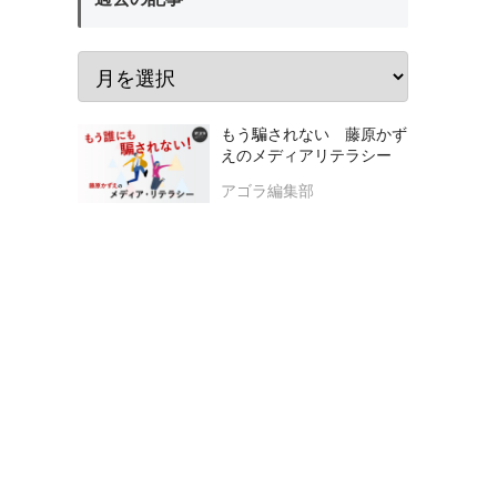
もう騙されない 藤原かず
えのメディアリテラシー
アゴラ編集部