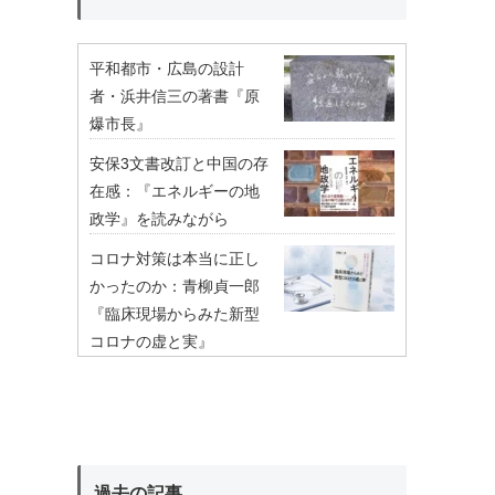
平和都市・広島の設計
者・浜井信三の著書『原
爆市長』
安保3文書改訂と中国の存
在感：『エネルギーの地
政学』を読みながら
コロナ対策は本当に正し
かったのか：青柳貞一郎
『臨床現場からみた新型
コロナの虚と実』
過去の記事