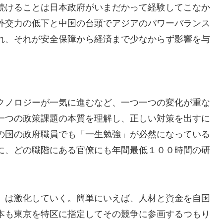
続けることは日本政府がいまだかって経験してこなか
外交力の低下と中国の台頭でアジアのパワーバランス
れ、それが安全保障から経済まで少なからず影響を与
クノロジーが一気に進むなど、一つ一つの変化が重な
一つの政策課題の本質を理解し、正しい対策を出すに
の国の政府職員でも「一生勉強」が必然になっている
に、どの職階にある官僚にも年間最低１００時間の研
」は激化していく。簡単にいえば、人材と資金を自国
本も東京を特区に指定してその競争に参画するつもり