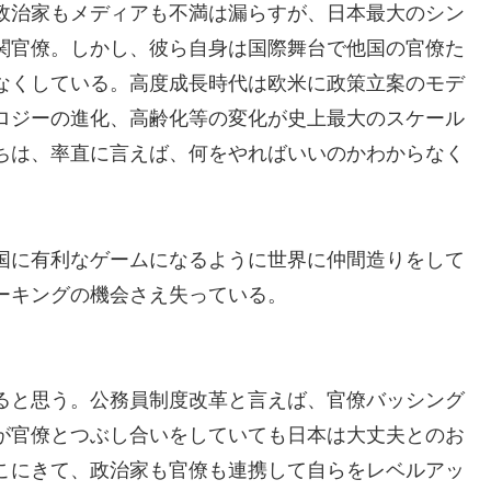
政治家もメディアも不満は漏らすが、日本最大のシン
関官僚。しかし、彼ら自身は国際舞台で他国の官僚た
なくしている。高度成長時代は欧米に政策立案のモデ
ロジーの進化、高齢化等の変化が史上最大のスケール
ちは、率直に言えば、何をやればいいのかわからなく
国に有利なゲームになるように世界に仲間造りをして
ーキングの機会さえ失っている。
ると思う。公務員制度改革と言えば、官僚バッシング
が官僚とつぶし合いをしていても日本は大丈夫とのお
こにきて、政治家も官僚も連携して自らをレベルアッ