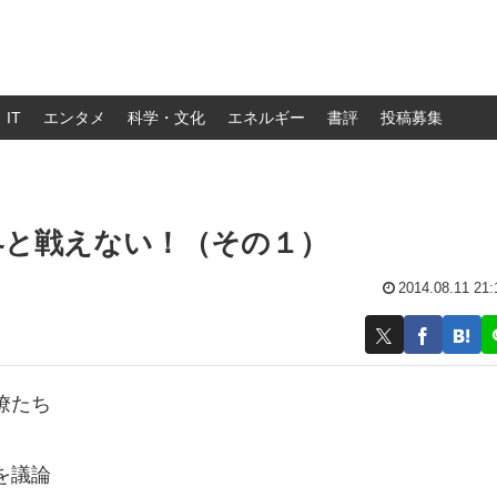
IT
エンタメ
科学・文化
エネルギー
書評
投稿募集
界と戦えない！（その１）
2014.08.11 21:
僚たち
を議論