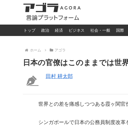
トップ
政治
経済
ビジネス
社会・一般
国際
ホーム
アゴラ
日本の官僚はこのままでは世
田村 耕太郎
世界との差を痛感しつつある霞ヶ関官
シンガポールで日本の公務員制度改革