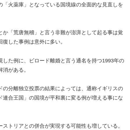
の「火薬庫」となっている国境線の全面的な見直しを
とか「荒唐無稽」と言う非難が澎湃として起る事は覚
回復した事例は意外に多い。
した例に、ビロード離婚と言う通名を持つ1993年の
解消がある。
ドの分離独立投票の結果によっては、通称イギリスの
ド連合王国」の国境が平和裏に変る例が増える事にな
ーストリアとの併合が実現する可能性も増している。