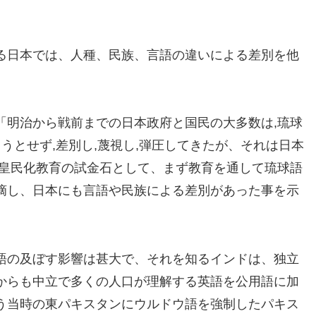
。
る日本では、人種、民族、言語の違いによる差別を他
「明治から戦前までの日本政府と国民の大多数は,琉球
ようとせず,差別し,蔑視し,弾圧してきたが、それは日本
,皇民化教育の試金石として、まず教育を通して琉球語
摘し、日本にも言語や民族による差別があった事を示
語の及ぼす影響は甚大で、それを知るインドは、独立
からも中立で多くの人口が理解する英語を公用語に加
う当時の東パキスタンにウルドウ語を強制したパキス