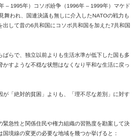
 1995年）コソボ紛争（1996年 – 1999年）マケド
に見舞われ、国連決議も無しに介入したNATOの戦力も
を出して昔の6共和国にコソボ共和国を加えた7共和国
らばらで、独立以前よりも生活水準が低下した国も多
脅かすような不穏な状態はなくなり平和な生活に戻っ
因が「絶対的貧困」よりも、「理不尽な差別」に対す
の緊急性と関係住民や権力組織の習熟度を勘案して決
は国境線の変更の必要な地域を幾つか挙げると：