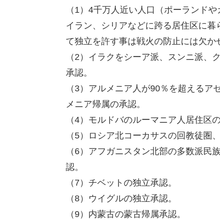
（1）4千万人近い人口（ポーランド
イラン、シリアなどに跨る居住区に暮
て独立を許す事は戦火の防止には欠か
（2）イラクをシーア派、スンニ派、
承認。
（3）アルメニア人が90％を超えるア
メニア帰属の承認。
（4）モルドバのルーマニア人居住区
（5）ロシア北コーカサスの回教徒圏
（6）アフガニスタン北部の多数派民
認。
（7）チベットの独立承認。
（8）ウイグルの独立承認。
（9）内蒙古の蒙古帰属承認。