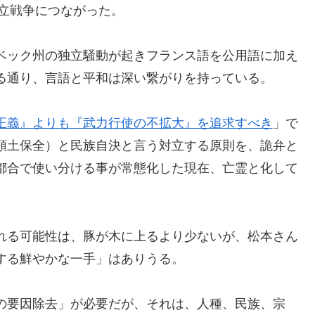
独立戦争につながった。
ベック州の独立騒動が起きフランス語を公用語に加え
る通り、言語と平和は深い繋がりを持っている。
正義』よりも『武力行使の不拡大』を追求すべき
」で
領土保全）と民族自決と言う対立する原則を、詭弁と
都合で使い分ける事が常態化した現在、亡霊と化して
れる可能性は、豚が木に上るより少ないが、松本さん
する鮮やかな一手」はありうる。
の要因除去」が必要だが、それは、人種、民族、宗