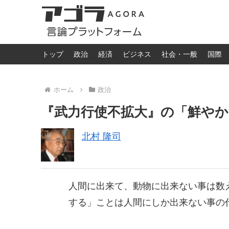
トップ
政治
経済
ビジネス
社会・一般
国際
ホーム
政治
『武力行使不拡大』の「鮮やか
北村 隆司
人間に出来て、動物に出来ない事は数
する」ことは人間にしか出来ない事の