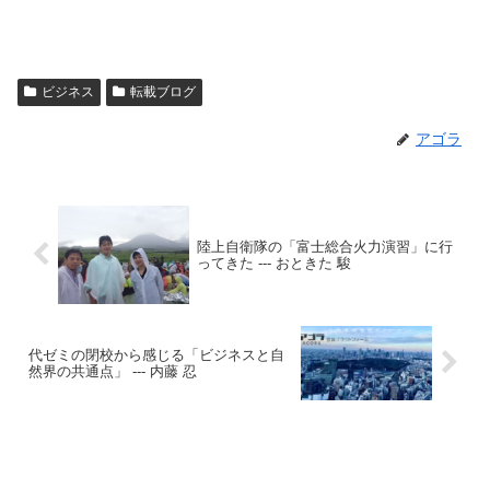
ビジネス
転載ブログ
アゴラ
陸上自衛隊の「富士総合火力演習」に行
ってきた --- おときた 駿
代ゼミの閉校から感じる「ビジネスと自
然界の共通点」 --- 内藤 忍