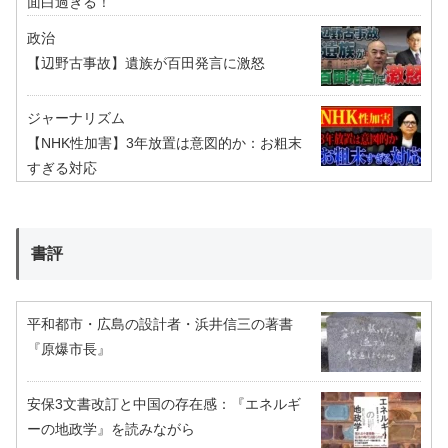
面白過ぎる！
政治
【辺野古事故】遺族が百田発言に激怒
ジャーナリズム
【NHK性加害】3年放置は意図的か：お粗末
すぎる対応
書評
平和都市・広島の設計者・浜井信三の著書
『原爆市長』
安保3文書改訂と中国の存在感：『エネルギ
ーの地政学』を読みながら