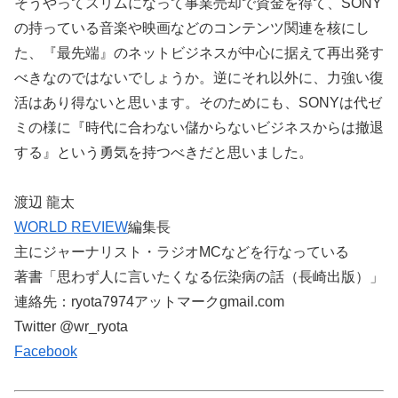
そうやってスリムになって事業売却で資金を得て、SONY
の持っている音楽や映画などのコンテンツ関連を核にし
た、『最先端』のネットビジネスが中心に据えて再出発す
べきなのではないでしょうか。逆にそれ以外に、力強い復
活はあり得ないと思います。そのためにも、SONYは代ゼ
ミの様に『時代に合わない儲からないビジネスからは撤退
する』という勇気を持つべきだと思いました。
渡辺 龍太
WORLD REVIEW
編集長
主にジャーナリスト・ラジオMCなどを行なっている
著書「思わず人に言いたくなる伝染病の話（長崎出版）」
連絡先：ryota7974アットマークgmail.com
Twitter @wr_ryota
Facebook