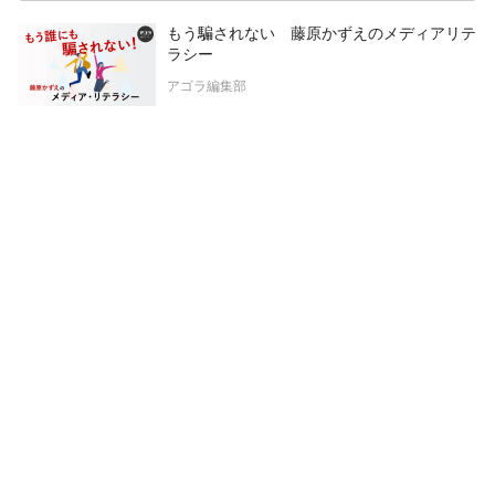
もう騙されない 藤原かずえのメディアリテ
ラシー
アゴラ編集部