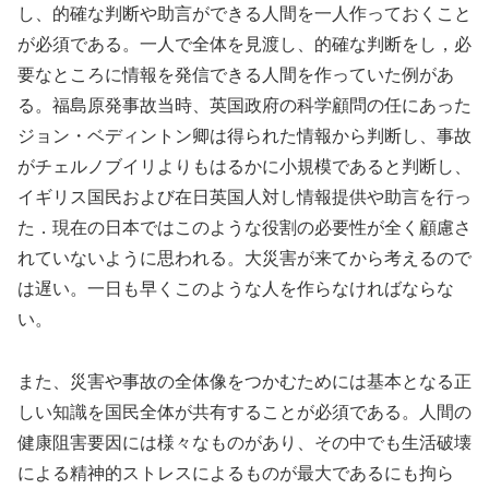
し、的確な判断や助言ができる人間を一人作っておくこと
が必須である。一人で全体を見渡し、的確な判断をし，必
要なところに情報を発信できる人間を作っていた例があ
る。福島原発事故当時、英国政府の科学顧問の任にあった
ジョン・ベディントン卿は得られた情報から判断し、事故
がチェルノブイリよりもはるかに小規模であると判断し、
イギリス国民および在日英国人対し情報提供や助言を行っ
た．現在の日本ではこのような役割の必要性が全く顧慮さ
れていないように思われる。大災害が来てから考えるので
は遅い。一日も早くこのような人を作らなければならな
い。
また、災害や事故の全体像をつかむためには基本となる正
しい知識を国民全体が共有することが必須である。人間の
健康阻害要因には様々なものがあり、その中でも生活破壊
による精神的ストレスによるものが最大であるにも拘ら