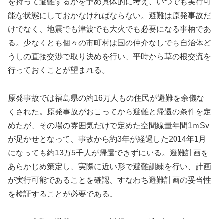
を持って避難するかを予め具体的に考え、いつでも実行可
能な状態にしておかなければならない。避難は原発事故だ
けでなく、地震でも津波でも大火でも必要になる事柄であ
る。少なくとも個々の市町村は国の仲介なしでも自治体ど
うしの直接交渉で取り決めを行い、平時から草の根交流を
行っておくことが望まれる。
原発事故では福島県の約16万人もの住民が避難を余儀な
くされた。原発事故がおこってから避難と帰還の条件を定
めたが、その場の雰囲気だけで定めた空間線量年間1ｍSv
が足かせとなって、事故から約3年が経過した2014年1月
になっても約13万5千人が帰還できずにいる。避難計画を
あらかじめ策定し、実際に近い形で避難訓練を行い、計画
が実行可能であることを確認、すなわち避難計画の妥当性
を検証することが必要である。