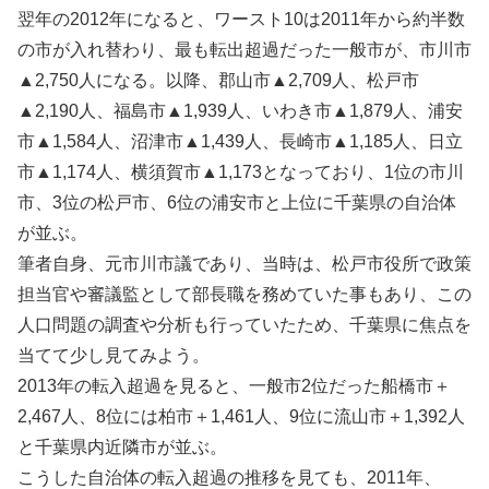
翌年の2012年になると、ワースト10は2011年から約半数
の市が入れ替わり、最も転出超過だった一般市が、市川市
▲2,750人になる。以降、郡山市▲2,709人、松戸市
▲2,190人、福島市▲1,939人、いわき市▲1,879人、浦安
市▲1,584人、沼津市▲1,439人、長崎市▲1,185人、日立
市▲1,174人、横須賀市▲1,173となっており、1位の市川
市、3位の松戸市、6位の浦安市と上位に千葉県の自治体
が並ぶ。
筆者自身、元市川市議であり、当時は、松戸市役所で政策
担当官や審議監として部長職を務めていた事もあり、この
人口問題の調査や分析も行っていたため、千葉県に焦点を
当てて少し見てみよう。
2013年の転入超過を見ると、一般市2位だった船橋市＋
2,467人、8位には柏市＋1,461人、9位に流山市＋1,392人
と千葉県内近隣市が並ぶ。
こうした自治体の転入超過の推移を見ても、2011年、