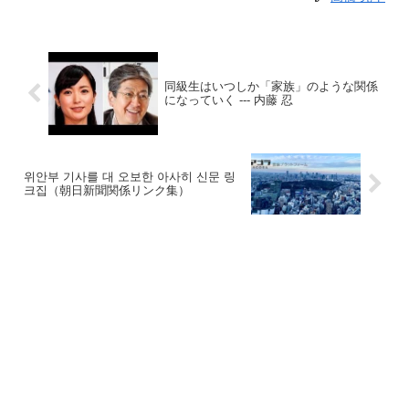
同級生はいつしか「家族」のような関係
になっていく --- 内藤 忍
위안부 기사를 대 오보한 아사히 신문 링
크집（朝日新聞関係リンク集）