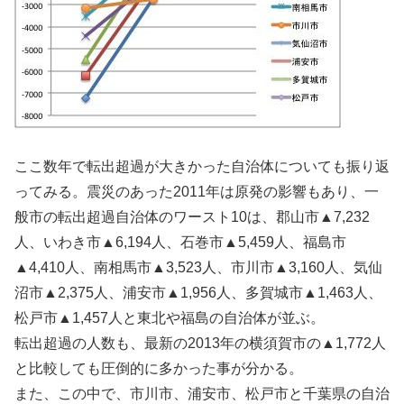
ここ数年で転出超過が大きかった自治体についても振り返
ってみる。震災のあった2011年は原発の影響もあり、一
般市の転出超過自治体のワースト10は、郡山市▲7,232
人、いわき市▲6,194人、石巻市▲5,459人、福島市
▲4,410人、南相馬市▲3,523人、市川市▲3,160人、気仙
沼市▲2,375人、浦安市▲1,956人、多賀城市▲1,463人、
松戸市▲1,457人と東北や福島の自治体が並ぶ。
転出超過の人数も、最新の2013年の横須賀市の▲1,772人
と比較しても圧倒的に多かった事が分かる。
また、この中で、市川市、浦安市、松戸市と千葉県の自治