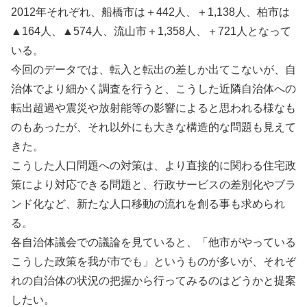
2012年それぞれ、船橋市は＋442人、＋1,138人、柏市は
▲164人、▲574人、流山市＋1,358人、＋721人となって
いる。
今回のデータでは、転入と転出の差しか出てこないが、自
治体でより細かく調査を行うと、こうした近隣自治体への
転出超過や震災や放射能等の影響によると思われる様なも
のもあったが、それ以外にも大きな構造的な問題も見えて
きた。
こうした人口問題への対策は、より直接的に関わる住宅政
策により対応できる問題と、行政サービスの差別化やブラ
ンド化など、新たな人口移動の流れを創る事も求められ
る。
各自治体議会での議論を見ていると、「他市がやっている
こうした政策を我が市でも」というものが多いが、それぞ
れの自治体の状況の把握から行ってみるのはどうかと提案
したい。