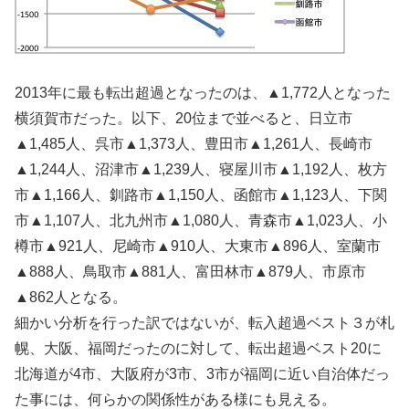
2013年に最も転出超過となったのは、▲1,772人となった
横須賀市だった。以下、20位まで並べると、日立市
▲1,485人、呉市▲1,373人、豊田市▲1,261人、長崎市
▲1,244人、沼津市▲1,239人、寝屋川市▲1,192人、枚方
市▲1,166人、釧路市▲1,150人、函館市▲1,123人、下関
市▲1,107人、北九州市▲1,080人、青森市▲1,023人、小
樽市▲921人、尼崎市▲910人、大東市▲896人、室蘭市
▲888人、鳥取市▲881人、富田林市▲879人、市原市
▲862人となる。
細かい分析を行った訳ではないが、転入超過ベスト３が札
幌、大阪、福岡だったのに対して、転出超過ベスト20に
北海道が4市、大阪府が3市、3市が福岡に近い自治体だっ
た事には、何らかの関係性がある様にも見える。