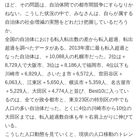
ほど、その問題は、自治体間での都市間競争にすらなりか
ねない。こうした状況の中で、みなさんは、自らが属する
自治体の社会増減の実態をどれだけ把握しているだろう
か。
全国の自治体における転入転出数の差から転入超過、転出
超過を調べたデータがある。2013年度に最も転入超過と
なった自治体は、＋10,088人の札幌市だった。2位は＋
8,729人で大阪市、3位は＋8,186人で福岡市。4位以下も
川崎市＋6,929人、さいたま市＋6,572人、世田谷区＋
6,063人、江東区＋5,650人、横浜市＋5,359人、名古屋市
＋5,229人、大田区＋4,774人と並び、Best10に入ってい
るのは、全てが政令都市と、東京23区の特別区の中でも
人口の多い自治体だった。とくに4位の川崎市から10位の
大田区までは、転入超過数自体も年々右肩上がりに伸びて
いる。
こうした人口動態を見ていくと、現状の人口移動のトレン