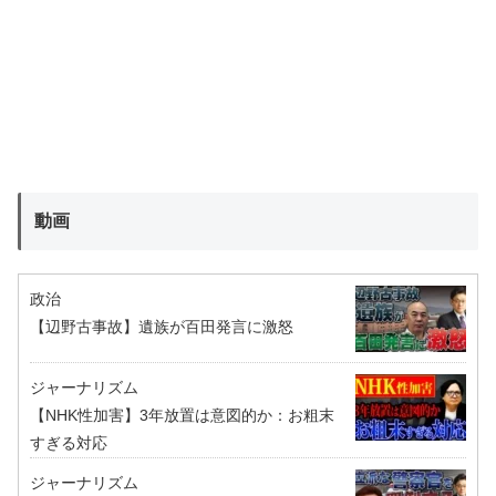
動画
政治
【辺野古事故】遺族が百田発言に激怒
ジャーナリズム
【NHK性加害】3年放置は意図的か：お粗末
すぎる対応
ジャーナリズム