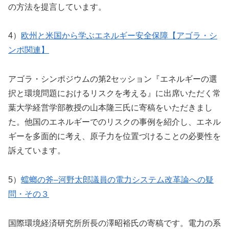
の方法を提言しています。
4）
欧州と米国から学ぶエネルギー安全保障【アゴラ・シ
ンポ関連】
アゴラ・シンポジウムの第2セッション『エネルギーの選
択と環境問題におけるリスクを考える』に出席いただく常
葉大学経営学部教授の山本隆三氏に寄稿をいただきまし
た。他国のエネルギーでのリスクの事例を紹介し、エネル
ギーを多面的に考え、原子力を位置づけることの必要性を
訴えています。
5）
蟷螂の斧–河野太郎議員の電力システム改革論への疑
問・その３
国際環境経済研究所所長の澤昭裕氏の寄稿です。電力の系