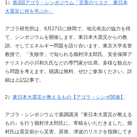
1）
第3回アゴラ・シンポジウム「災害のリスク 東日本
大震災に何を学ぶか」
アゴラ研究所は、9月27日に静岡で、地元有志の協力を得
て、シンポジウムを開催します。東日本大震災からの教
訓、そしてエネルギー問題を語り合います。東京大学名誉
教授で、「失敗学」で知られる畑村洋太郎氏、安全保障ア
ナリストの小川和久氏などの専門家が出席。多様な観点か
ら問題を考えます。聴講は無料、ぜひご参加ください。詳
細は上記記事で。
2）
東日本大震災が教えるもの【アゴラ・シンポ関連】
アゴラ・シンポジウムで基調講演『東日本大震災が教える
もの』を行う畑村洋太郎氏に、寄稿をいただきました。畑
村氏は震災前から災害、原発、津波のリスクを指摘してき