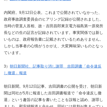
内閣府。9月12日公表。これまで公開されていなかった、
政府事故調査委員会のヒアリング記録が公開されました。
当時の菅直人首相、故・吉田昌郎東京電力福島第一原発所
長などの生の証言が記録されています。事実関係では新し
いものは、政府報告書に記載されているためありません。
しかし当事者の心情がうかがえ、大変興味深いものとなっ
ています。
3）
朝日新聞社、記事取り消し謝罪 吉田調書「命令違反
し撤退」報道
朝日新聞。9月12日記事。吉田調書の公開を受け、朝日新
聞は同社が5月に報道した吉田調書報道で「命令違反し撤
退」という趣旨の記事を書いたことを誤報と認め、謝罪し
ました。慰安婦報道と合わせ、同社には批判が集まってい