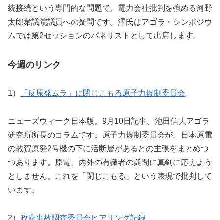
統接続という専門的な問題で、電力会社批判を強める河野
太郎衆議院議員への疑問です。澤氏はアゴラ・シンポジウ
ムでは第2セッションのパネリストとして出席します。
今週のリンク
1）
「反原発ムラ」に閉じこもる原子力規制委員会
ニューズウィーク日本版。9月10日記事。池田信夫アゴラ
研究所所長のコラムです。原子力規制委員会が、日本原電
の敦賀原発2号機の下に活断層があるとの主張をまとめつ
つあります。原電、内外の有識者の疑問に真剣に応えよう
としません。これを「閉じこもる」という表現で批判して
います。
2）
政府事故調査委員会ヒアリング記録