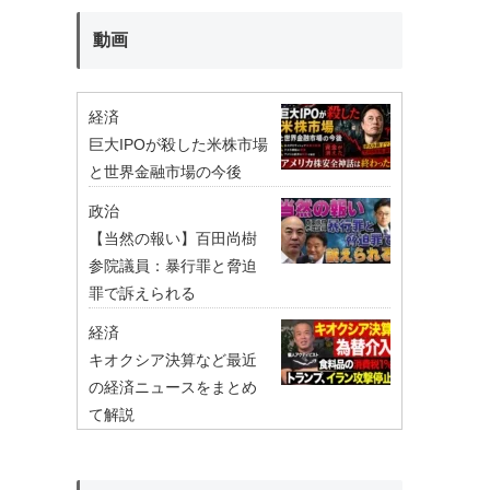
動画
経済
巨大IPOが殺した米株市場
と世界金融市場の今後
政治
【当然の報い】百田尚樹
参院議員：暴行罪と脅迫
罪で訴えられる
経済
キオクシア決算など最近
の経済ニュースをまとめ
て解説