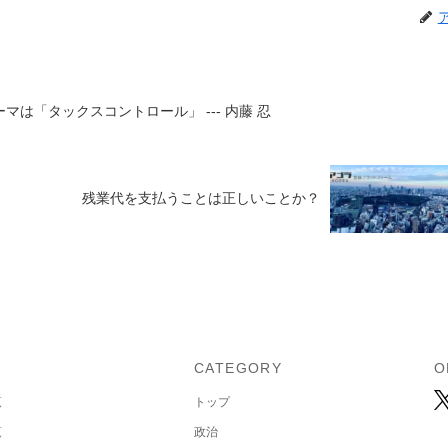
は「タックスコントロール」 --- 内藤 忍
残業代を支払うことは正しいことか？
U
CATEGORY
O
覧
トップ
覧
政治