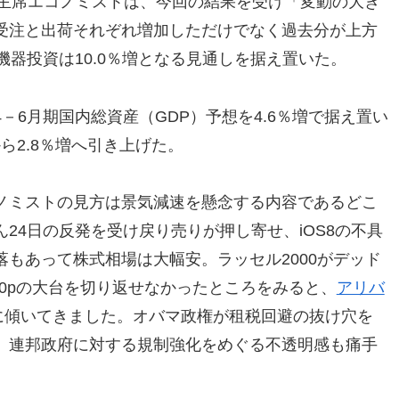
米主席エコノミストは、今回の結果を受け「変動の大き
受注と出荷それぞれ増加しただけでなく過去分が上方
機器投資は10.0％増となる見通しを据え置いた。
－6月期国内総資産（GDP）予想を4.6％増で据え置い
から2.8％増へ引き上げた。
ノミストの見方は景気減速を懸念する内容であるどこ
24日の反発を受け戻り売りが押し寄せ、iOS8の不具
落もあって株式相場は大幅安。ラッセル2000がデッド
000pの大台を切り返せなかったところをみると、
アリバ
に傾いてきました。オバマ政権が租税回避の抜け穴を
、連邦政府に対する規制強化をめぐる不透明感も痛手