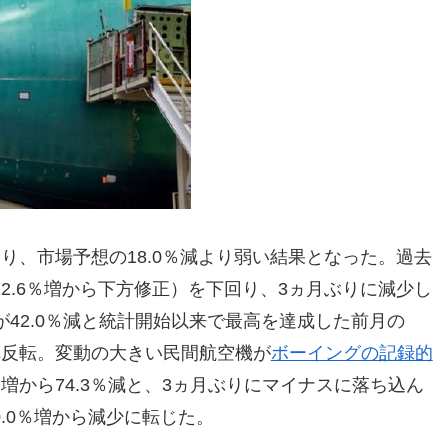
なり、市場予想の18.0％減より弱い結果となった。過去
22.6％増から下方修正）を下回り、3ヵ月ぶりに減少し
42.0％減と統計開始以来で最高を達成した前月の
少へ反転。変動の大きい民間航空機が
ボーイングの記録的
％増から74.3％減と、3ヵ月ぶりにマイナスに落ち込ん
0.0％増から減少に転じた。