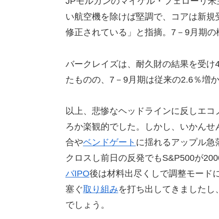
JPモルガンのマイケル・フェローリ
い航空機を除けば堅調で、コアは新規
修正されている」と指摘。7－9月期の
バークレイズは、耐久財の結果を受け4
たものの、7－9月期は従来の2.6％増
以上、悲惨なヘッドラインに反しエコ
ろか楽観的でした。しかし、いかんせん
合や
ベンドゲート
に揺れるアップル急
クロスし前日の反発でもS&P500が2
バIPO
後は材料出尽くしで調整モード
塞ぐ
取り組み
を打ち出してきましたし
でしょう。