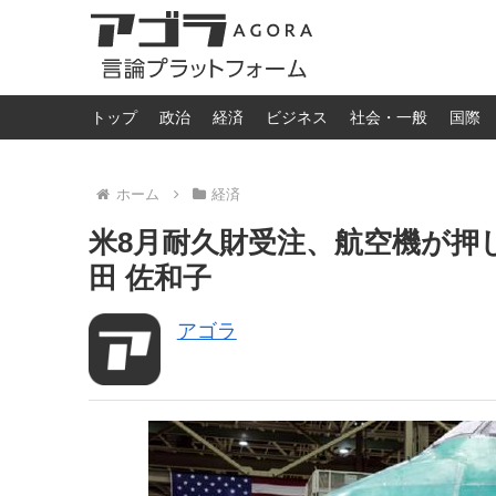
トップ
政治
経済
ビジネス
社会・一般
国際
ホーム
経済
米8月耐久財受注、航空機が押し下
田 佐和子
アゴラ