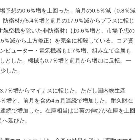
予想の0.6％増を上回った。前月の0.5％減（0.8％減
衛材が5.4％増と前月の17.9％減からプラスに転じ
航空機を除いた非防衛財）は0.6％増と、市場予想の
（0.5％減から上方修正）を完全に相殺している。コア資
コンピューター・電気機器も1.7％増、組み立て金属も
消しとした。機械も0.7％増と前月から増加に反転。一
減少した。
の3.7％増からマイナスに転じた。ただし国内総生産
.4％増と、前月を含め4ヵ月連続で増加した。耐久財在
ヵ月連続で増加した。在庫相当は出荷の伸びが在庫を上回
ヵ月へ延びた。