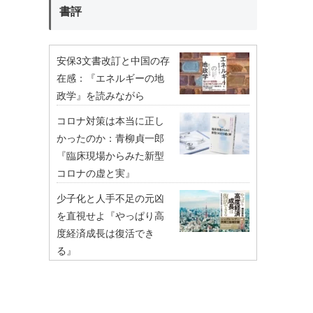
書評
安保3文書改訂と中国の存
在感：『エネルギーの地
政学』を読みながら
コロナ対策は本当に正し
かったのか：青柳貞一郎
『臨床現場からみた新型
コロナの虚と実』
少子化と人手不足の元凶
を直視せよ『やっぱり高
度経済成長は復活でき
る』