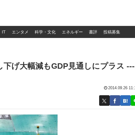
IT
エンタメ
科学・文化
エネルギー
書評
投稿募集
げ大幅減もGDP見通しにプラス ---
2014.09.26 11: