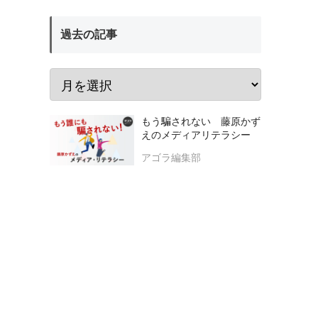
過去の記事
もう騙されない 藤原かず
えのメディアリテラシー
アゴラ編集部