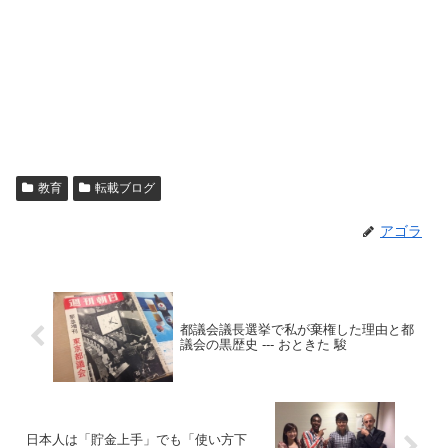
教育
転載ブログ
アゴラ
都議会議長選挙で私が棄権した理由と都
議会の黒歴史 --- おときた 駿
日本人は「貯金上手」でも「使い方下