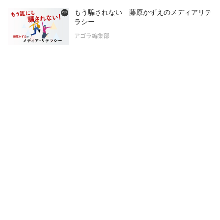
もう騙されない 藤原かずえのメディアリテ
ラシー
アゴラ編集部