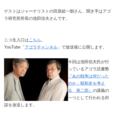
ゲストはジャーナリストの田原総一朗さん、聞き手はアゴ
ラ研究所所長の池田信夫さんです。
ニコ生入口は
こちら
。
YouTube「
アゴラチャンネル
」で放送後に公開します。
今回は池田信夫氏が行
っているアゴラ読書塾
『あの戦争は何だった
のか：昭和史を考え
る 第二部』
の講義の
一つとして行われる対
談を放送します。