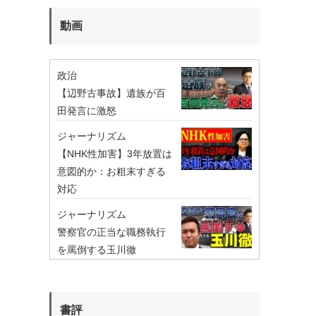
動画
政治
【辺野古事故】遺族が百
田発言に激怒
ジャーナリズム
【NHK性加害】3年放置は
意図的か：お粗末すぎる
対応
ジャーナリズム
警察官の正当な職務執行
を罵倒する玉川徹
書評