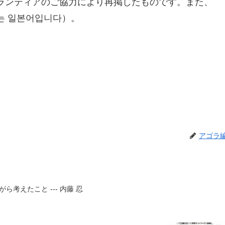
ランティアのご協力により再掲したものです。また、
는 일본어입니다）。
アゴラ
考えたこと --- 内藤 忍