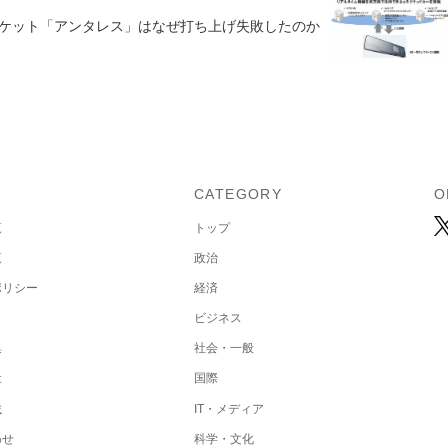
ケット「アンタレス」はなぜ打ち上げ失敗したのか
U
CATEGORY
O
覧
トップ
覧
政治
ポリシー
経済
ビジネス
集
社会・一般
社
国際
載
IT・メディア
わせ
科学・文化