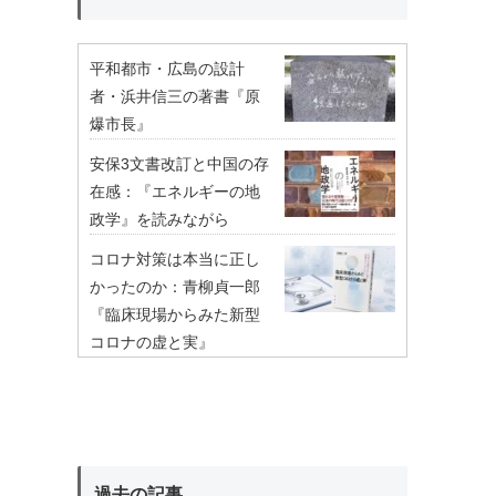
平和都市・広島の設計
者・浜井信三の著書『原
爆市長』
安保3文書改訂と中国の存
在感：『エネルギーの地
政学』を読みながら
コロナ対策は本当に正し
かったのか：青柳貞一郎
『臨床現場からみた新型
コロナの虚と実』
過去の記事