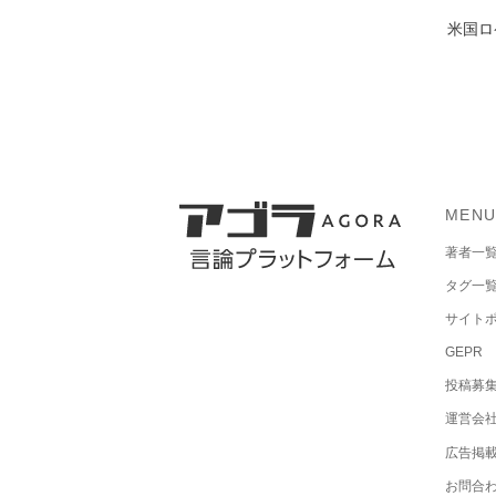
米国ロ
MEN
著者一
タグ一
サイト
GEPR
投稿募
運営会
広告掲
お問合