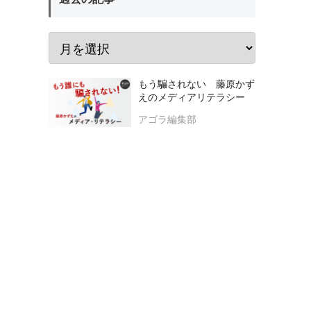
もう騙されない 藤原かず
えのメディアリテラシー
アゴラ編集部