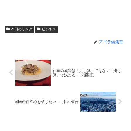
今日のリンク
ビジネス
アゴラ編集部
仕事の成果は「足し算」ではなく「掛け
算」で決まる --- 内藤 忍
国民の自立心を信じたい --- 井本 省吾