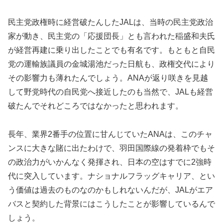
民主党政権時に経営破たんしたJALは、当時の民主党政治
家が動き、民主党の「応援団長」とも言われた稲盛和夫氏
が経営再建に乗り出したことでも有名です。もともと自民
党の運輸族議員の金城湯池だった日航も、政権交代により
その影響力も薄れたんでしょう。ANAが返り咲きを見越
して野党時代の自民党へ接近したのも当然で、JALも経営
破たんでそれどころではなかったと思われます。
長年、業界2番手の位置に甘んじていたANAは、このチャ
ンスに大きな賭に出たわけで、羽田国際線の発着枠でもそ
の政治力がいかんなく発揮され、日本の空はすでに2強時
代に突入しています。ナショナルフラッグキャリア、とい
う価値は過去のものなのかもしれないんだが、JALがエア
バスと契約した背景にはこうしたことが影響しているんで
しょう。